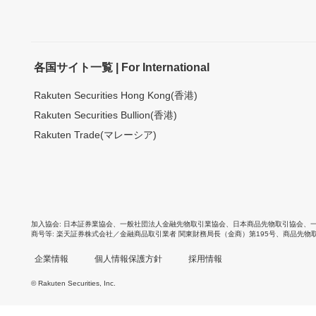
各国サイト一覧 | For International
Rakuten Securities Hong Kong(香港)
Rakuten Securities Bullion(香港)
Rakuten Trade(マレーシア)
加入協会
日本証券業協会
、
一般社団法人金融先物取引業協会
、
日本商品先物取引協会
、
商号等
楽天証券株式会社／金融商品取引業者 関東財務局長（金商）第195号、商品先物
企業情報
個人情報保護方針
採用情報
© Rakuten Securities, Inc.