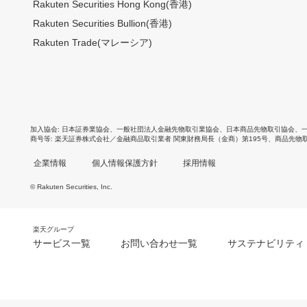
Rakuten Securities Hong Kong(香港)
Rakuten Securities Bullion(香港)
Rakuten Trade(マレーシア)
加入協会
日本証券業協会
、
一般社団法人金融先物取引業協会
、
日本商品先物取引協会
、
商号等
楽天証券株式会社／金融商品取引業者 関東財務局長（金商）第195号、商品先物
企業情報
個人情報保護方針
採用情報
© Rakuten Securities, Inc.
楽天グループ
サービス一覧
お問い合わせ一覧
サステナビリティ