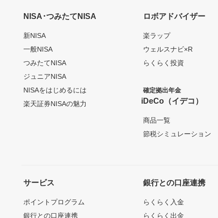
NISA･つみたてNISA
ロボアドバイザー
新NISA
楽ラップ
一般NISA
ウェルスナビ×R
つみたてNISA
らくらく投資
ジュニアNISA
NISAをはじめるには
確定拠出年金
iDeCo（イデコ）
楽天証券NISAの魅力
商品一覧
節税シミュレーション
サービス
銀行との口座連携
ポイントプログラム
らくらく入金
銀行との口座連携
らくらく出金