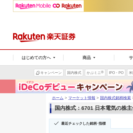
はじめての方へ
商品
®
キャンペーン
国内株式
かぶミニ
IPO・PO
米
ホーム
>
マーケット情報
>
国内株式銘柄検索
国内株式：6701 日本電気の株
最近チェックした銘柄･指標