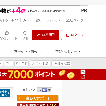
PR
報トウシル
カード
銀行
ウォレット
楽天グループ
口座開設
ログイン
お客様サポート
検索
マーケット情報
学び･セミナー
X
CFD
ロボアド
ポイント投資
IFA(運用相談)
株金利
.10%