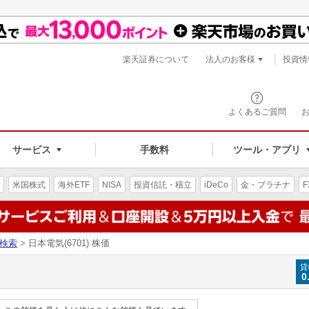
楽天証券について
法人のお客様
投資情
よくあるご質問
サービス
手数料
ツール・アプリ
米国株式
海外ETF
NISA
投資信託・積立
iDeCo
金・プラチナ
F
検索
> 日本電気(6701) 株価
貸
0