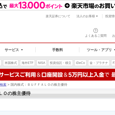
楽天証券について
法人のお客様
投資情
よくあるご質問
サービス
手数料
ツール・アプリ
米国株式
海外ETF
NISA
投資信託・積立
iDeCo
金・プラチナ
F
検索
> 国内株式：ＢＵＦＦＡＬＯの株主優待
ＡＬＯの株主優待