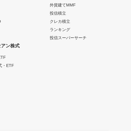
外貨建てMMF
投信積立
O
クレカ積立
ランキング
投信スーパーサーチ
セアン株式
TF
・ETF