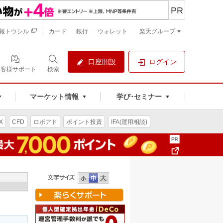
PR
報トウシル
カード
銀行
ウォレット
楽天グループ
口座開設
ログイン
お客様サポート
検索
マーケット情報
学び･セミナー
X
CFD
ロボアド
ポイント投資
IFA(運用相談)