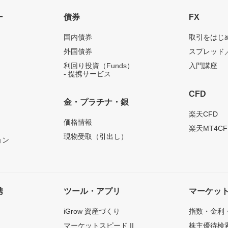
ー
債券
FX
国内債券
取引をはじ
外国債券
スプレッド
利回り投資（Funds）
入門講座
- 提携サービス
CFD
金・プラチナ・銀
）
楽天CFD
価格情報
楽天MT4CF
現物受取（引出し）
ョン
携
ツール・アプリ
マーケッ
iGrow 資産づくり
指数・金利
マーケットスピード II
株主優待検