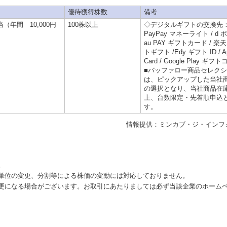
優待獲得株数
備考
相当（年間 10,000円
100株以上
◇デジタルギフトの交換先
PayPay マネーライト / d 
au PAY ギフトカード / 楽
トギフト /Edy ギフト ID / App
Card / Google Play ギフ
■バッファロー商品セレク
は、ピックアップした当社
の選択となり、当社商品在
上、台数限定・先着順申込
す。
情報提供：ミンカブ・ジ・インフ
。
単位の変更、分割等による株価の変動には対応しておりません。
更になる場合がございます。お取引にあたりましては必ず当該企業のホーム