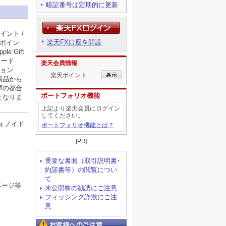
暗証番号は定期的に更新
：
ポイント /
楽天FX口座を開設
天ポイン
le Gift
トコード
楽天会員情報
ション
楽天ポイント
商品から
庫の都合
ポートフォリオ機能
となりま
上記より楽天会員にログイン
してください。
ォノイド
ポートフォリオ機能とは？
[PR]
重要な書面（取引説明書･
約諾書等）の閲覧につい
て
ページ等
未公開株の勧誘にご注意
フィッシング詐欺にご注
意
お客様へのご注意