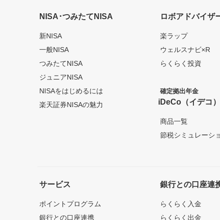
NISA･つみたてNISA
ロボアドバイザ
新NISA
楽ラップ
一般NISA
ウェルスナビ×R
つみたてNISA
らくらく投資
ジュニアNISA
NISAをはじめるには
確定拠出年金
iDeCo（イデコ
楽天証券NISAの魅力
商品一覧
節税シミュレーシ
サービス
銀行との口座連
ポイントプログラム
らくらく入金
銀行との口座連携
らくらく出金