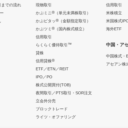
引までの流れ
現物取引
信用取引
®
ー
かぶミニ
（単元未満株取引）
米株積立
®
ん
かぶピタッ
（金額指定取引）
米国株式IP
®
かぶツミ
（国内株式積立）
海外ETF
信用取引
™
中国・ア
らくらく優待取引
貸株
中国株式・E
®
信用貸株
アセアン株式
ETF／ETN／REIT
IPO／PO
株式公開買付(TOB)
夜間取引／PTS取引・SOR注文
立会外分売
ブロックトレード
ライツ・オファリング