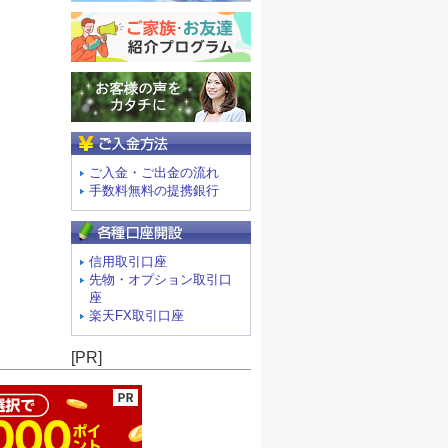
ご入金方法
ご入金・ご出金の流れ
手数料無料の提携銀行
信用取引口座
先物・オプション取引口
座
楽天FX取引口座
ージの先頭へ
[PR]