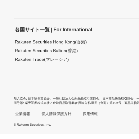
各国サイト一覧 | For International
Rakuten Securities Hong Kong(香港)
Rakuten Securities Bullion(香港)
Rakuten Trade(マレーシア)
加入協会
日本証券業協会
、
一般社団法人金融先物取引業協会
、
日本商品先物取引協会
、
商号等
楽天証券株式会社／金融商品取引業者 関東財務局長（金商）第195号、商品先物
企業情報
個人情報保護方針
採用情報
© Rakuten Securities, Inc.