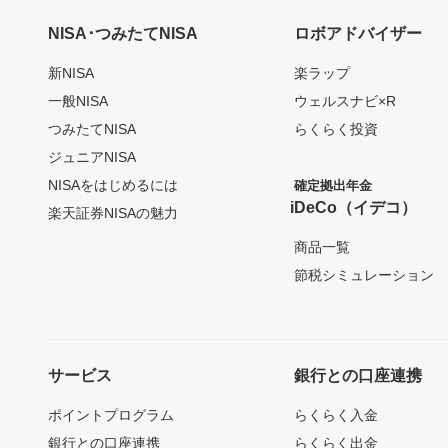
NISA･つみたてNISA
ロボアドバイザー
新NISA
楽ラップ
一般NISA
ウェルスナビ×R
つみたてNISA
らくらく投資
ジュニアNISA
NISAをはじめるには
確定拠出年金
iDeCo（イデコ）
楽天証券NISAの魅力
商品一覧
節税シミュレーション
サービス
銀行との口座連携
ポイントプログラム
らくらく入金
銀行との口座連携
らくらく出金