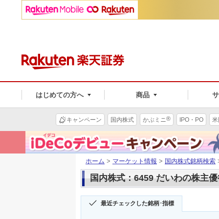
はじめての方へ
商品
®
キャンペーン
国内株式
かぶミニ
IPO・PO
米
ホーム
>
マーケット情報
>
国内株式銘柄検索
国内株式：6459 だいわの株主優
最近チェックした銘柄･指標