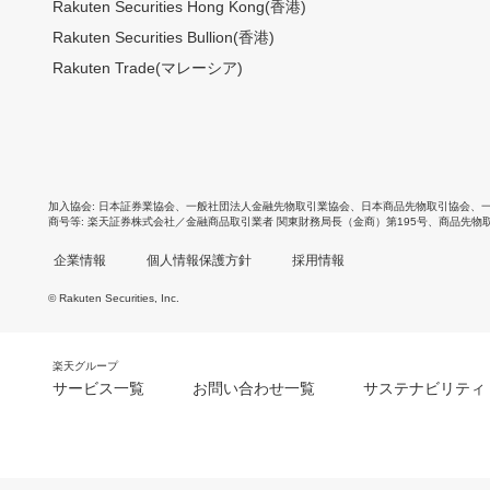
Rakuten Securities Hong Kong(香港)
Rakuten Securities Bullion(香港)
Rakuten Trade(マレーシア)
加入協会
日本証券業協会
、
一般社団法人金融先物取引業協会
、
日本商品先物取引協会
、
商号等
楽天証券株式会社／金融商品取引業者 関東財務局長（金商）第195号、商品先物
企業情報
個人情報保護方針
採用情報
© Rakuten Securities, Inc.
楽天グループ
サービス一覧
お問い合わせ一覧
サステナビリティ