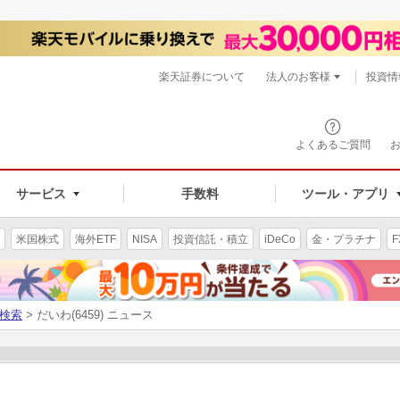
楽天証券について
法人のお客様
投資情
よくあるご質問
サービス
手数料
ツール・アプリ
米国株式
海外ETF
NISA
投資信託・積立
iDeCo
金・プラチナ
F
検索
> だいわ(6459) ニュース