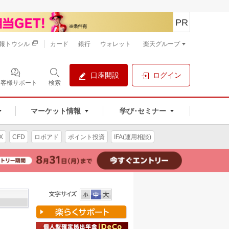
PR
報トウシル
カード
銀行
ウォレット
楽天グループ
口座開設
ログイン
お客様サポート
検索
マーケット情報
学び･セミナー
X
CFD
ロボアド
ポイント投資
IFA(運用相談)