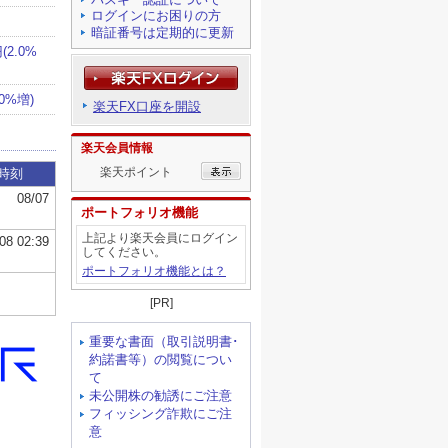
ログインにお困りの方
暗証番号は定期的に更新
楽天FX口座を開設
楽天会員情報
楽天ポイント
ポートフォリオ機能
上記より楽天会員にログイン
してください。
ポートフォリオ機能とは？
[PR]
重要な書面（取引説明書･
約諾書等）の閲覧につい
て
未公開株の勧誘にご注意
フィッシング詐欺にご注
意