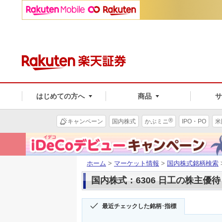
はじめての方へ
商品
®
キャンペーン
国内株式
かぶミニ
IPO・PO
米
ホーム
>
マーケット情報
>
国内株式銘柄検索
国内株式：6306 日工の株主優待
最近チェックした銘柄･指標