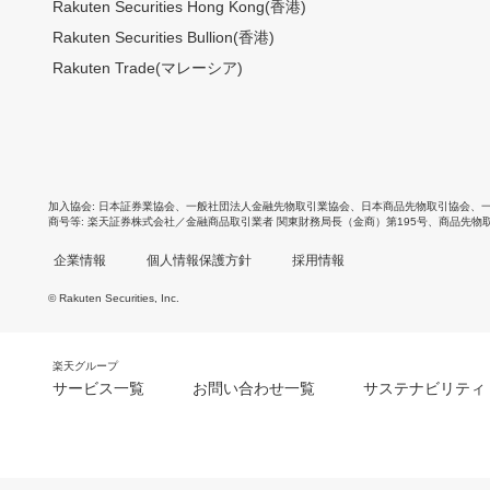
Rakuten Securities Hong Kong(香港)
Rakuten Securities Bullion(香港)
Rakuten Trade(マレーシア)
加入協会
日本証券業協会
、
一般社団法人金融先物取引業協会
、
日本商品先物取引協会
、
商号等
楽天証券株式会社／金融商品取引業者 関東財務局長（金商）第195号、商品先物
企業情報
個人情報保護方針
採用情報
© Rakuten Securities, Inc.
楽天グループ
サービス一覧
お問い合わせ一覧
サステナビリティ