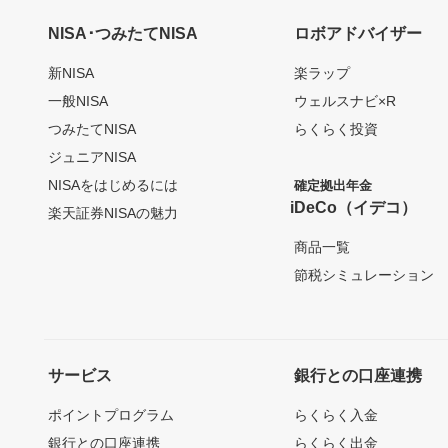
NISA･つみたてNISA
ロボアドバイザー
新NISA
楽ラップ
一般NISA
ウェルスナビ×R
つみたてNISA
らくらく投資
ジュニアNISA
NISAをはじめるには
確定拠出年金
iDeCo（イデコ）
楽天証券NISAの魅力
商品一覧
節税シミュレーション
サービス
銀行との口座連携
ポイントプログラム
らくらく入金
銀行との口座連携
らくらく出金