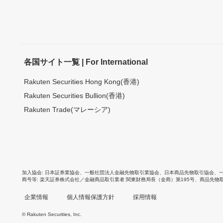
各国サイト一覧 | For International
Rakuten Securities Hong Kong(香港)
Rakuten Securities Bullion(香港)
Rakuten Trade(マレーシア)
加入協会
日本証券業協会
、
一般社団法人金融先物取引業協会
、
日本商品先物取引協会
、
商号等
楽天証券株式会社／金融商品取引業者 関東財務局長（金商）第195号、商品先物
企業情報
個人情報保護方針
採用情報
© Rakuten Securities, Inc.