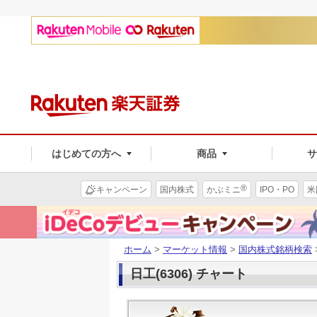
はじめての方へ
商品
®
キャンペーン
国内株式
かぶミニ
IPO・PO
米
ホーム
>
マーケット情報
>
国内株式銘柄検索
日工(6306) チャート