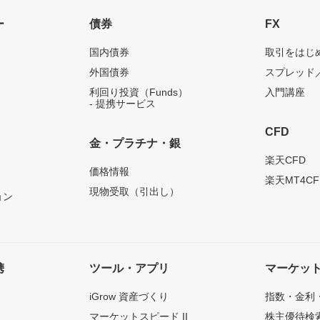
ー
債券
FX
国内債券
取引をはじ
外国債券
スプレッド
利回り投資（Funds）
入門講座
- 提携サービス
CFD
金・プラチナ・銀
）
楽天CFD
価格情報
楽天MT4CF
現物受取（引出し）
ョン
携
ツール・アプリ
マーケッ
iGrow 資産づくり
指数・金利
マーケットスピード II
株主優待検