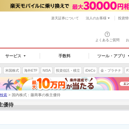
楽天証券について
法人のお客様
投資情
よくあるご質問
サービス
手数料
ツール・アプリ
米国株式
海外ETF
NISA
投資信託・積立
iDeCo
金・プラチナ
F
検索
> 国内株式：藤商事の株主優待
株主優待