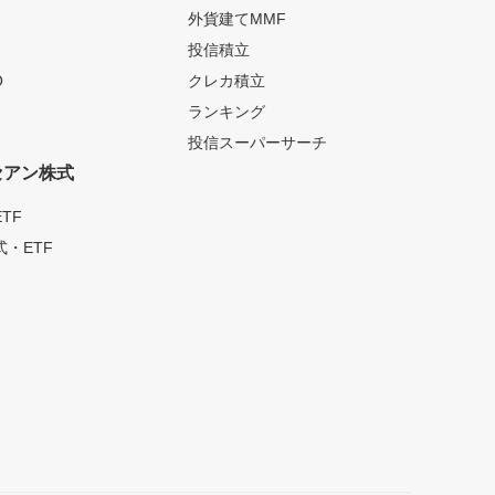
外貨建てMMF
投信積立
O
クレカ積立
ランキング
投信スーパーサーチ
セアン株式
TF
・ETF