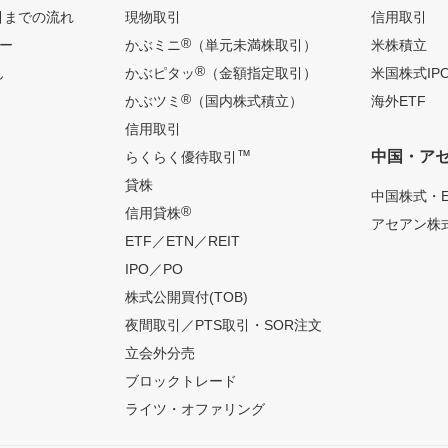
引までの流れ
現物取引
信用取引
®
ー
かぶミニ
（単元未満株取引）
米株積立
®
ん
かぶピタッ
（金額指定取引）
米国株式IP
®
かぶツミ
（国内株式積立）
海外ETF
信用取引
™
中国・ア
らくらく優待取引
貸株
中国株式・E
®
信用貸株
アセアン株式
ETF／ETN／REIT
IPO／PO
株式公開買付(TOB)
夜間取引／PTS取引・SOR注文
立会外分売
ブロックトレード
ライツ・オファリング