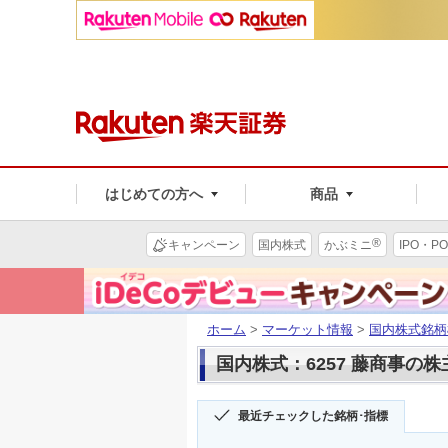
はじめての方へ
商品
®
キャンペーン
国内株式
かぶミニ
IPO・PO
ホーム
>
マーケット情報
>
国内株式銘柄
国内株式：6257 藤商事の
最近チェックした銘柄･指標