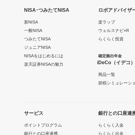
NISA･つみたてNISA
ロボアドバイザ
新NISA
楽ラップ
一般NISA
ウェルスナビ×R
つみたてNISA
らくらく投資
ジュニアNISA
NISAをはじめるには
確定拠出年金
iDeCo（イデコ
楽天証券NISAの魅力
商品一覧
節税シミュレーシ
サービス
銀行との口座連
ポイントプログラム
らくらく入金
銀行との口座連携
らくらく出金