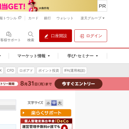
PR
報トウシル
カード
銀行
ウォレット
楽天グループ
口座開設
ログイン
お客様サポート
検索
マーケット情報
学び･セミナー
X
CFD
ロボアド
ポイント投資
IFA(運用相談)