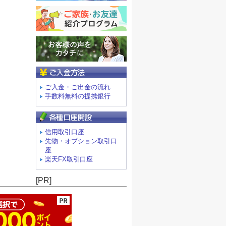
ご入金方法
ご入金・ご出金の流れ
手数料無料の提携銀行
信用取引口座
先物・オプション取引口
座
楽天FX取引口座
ージの先頭へ
[PR]