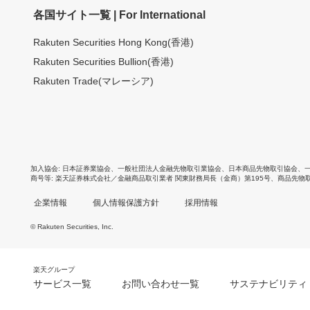
各国サイト一覧 | For International
Rakuten Securities Hong Kong(香港)
Rakuten Securities Bullion(香港)
Rakuten Trade(マレーシア)
加入協会
日本証券業協会
、
一般社団法人金融先物取引業協会
、
日本商品先物取引協会
、
商号等
楽天証券株式会社／金融商品取引業者 関東財務局長（金商）第195号、商品先物
企業情報
個人情報保護方針
採用情報
© Rakuten Securities, Inc.
楽天グループ
サービス一覧
お問い合わせ一覧
サステナビリティ