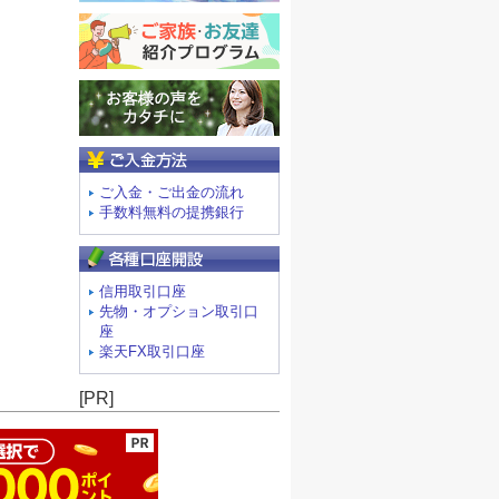
ご入金方法
ご入金・ご出金の流れ
手数料無料の提携銀行
信用取引口座
先物・オプション取引口
座
楽天FX取引口座
ージの先頭へ
[PR]