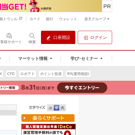
PR
報トウシル
カード
銀行
ウォレット
楽天グループ
口座開設
ログイン
お客様サポート
検索
マーケット情報
学び･セミナー
X
CFD
ロボアド
ポイント投資
IFA(運用相談)