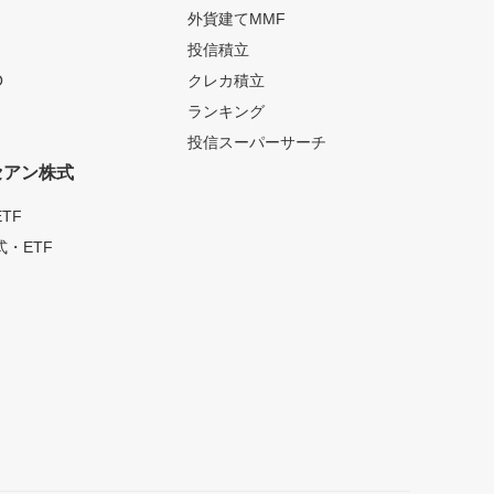
外貨建てMMF
投信積立
O
クレカ積立
ランキング
投信スーパーサーチ
セアン株式
TF
・ETF