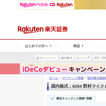
はじめての方へ
商品
®
キャンペーン
国内株式
かぶミニ
IPO・PO
ホーム
>
マーケット情報
>
国内株式銘柄
国内株式：6254 野村マイ
最近チェックした銘柄･指標