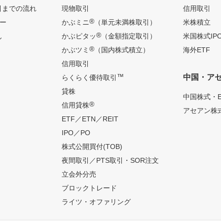
引までの流れ
現物取引
信用取引
®
ー
かぶミニ
（単元未満株取引）
米株積立
®
ん
かぶピタッ
（金額指定取引）
米国株式IP
®
かぶツミ
（国内株式積立）
海外ETF
信用取引
™
中国・ア
らくらく優待取引
貸株
中国株式・E
®
信用貸株
アセアン株式
ETF／ETN／REIT
IPO／PO
株式公開買付(TOB)
夜間取引／PTS取引・SOR注文
立会外分売
ブロックトレード
ライツ・オファリング