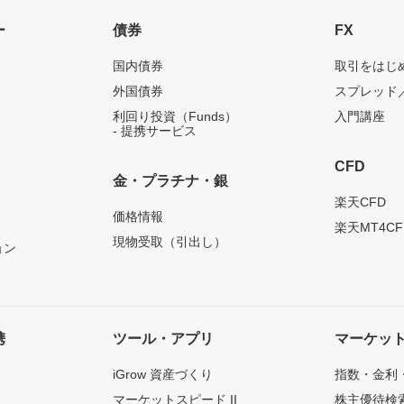
ー
債券
FX
国内債券
取引をはじ
外国債券
スプレッド
利回り投資（Funds）
入門講座
- 提携サービス
CFD
金・プラチナ・銀
）
楽天CFD
価格情報
楽天MT4CF
現物受取（引出し）
ョン
携
ツール・アプリ
マーケッ
iGrow 資産づくり
指数・金利
マーケットスピード II
株主優待検