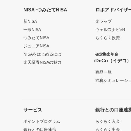
NISA･つみたてNISA
ロボアドバイザ
新NISA
楽ラップ
一般NISA
ウェルスナビ×R
つみたてNISA
らくらく投資
ジュニアNISA
NISAをはじめるには
確定拠出年金
iDeCo（イデコ
楽天証券NISAの魅力
商品一覧
節税シミュレーシ
サービス
銀行との口座連
ポイントプログラム
らくらく入金
銀行との口座連携
らくらく出金