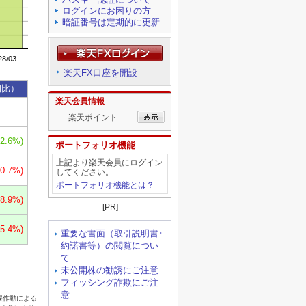
ログインにお困りの方
暗証番号は定期的に更新
楽天FX口座を開設
楽天会員情報
楽天ポイント
ポートフォリオ機能
上記より楽天会員にログイン
してください。
ポートフォリオ機能とは？
[PR]
重要な書面（取引説明書･
約諾書等）の閲覧につい
て
未公開株の勧誘にご注意
フィッシング詐欺にご注
意