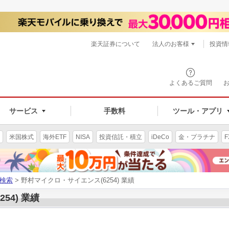
楽天証券について
法人のお客様
投資情
よくあるご質問
サービス
手数料
ツール・アプリ
米国株式
海外ETF
NISA
投資信託・積立
iDeCo
金・プラチナ
F
検索
> 野村マイクロ・サイエンス(6254) 業績
54) 業績