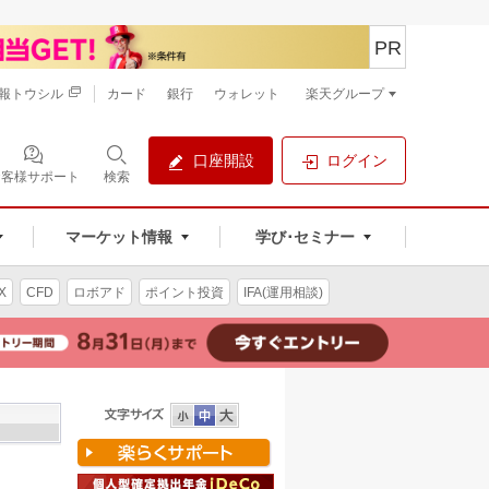
PR
報トウシル
カード
銀行
ウォレット
楽天グループ
口座開設
ログイン
お客様サポート
検索
マーケット情報
学び･セミナー
X
CFD
ロボアド
ポイント投資
IFA(運用相談)