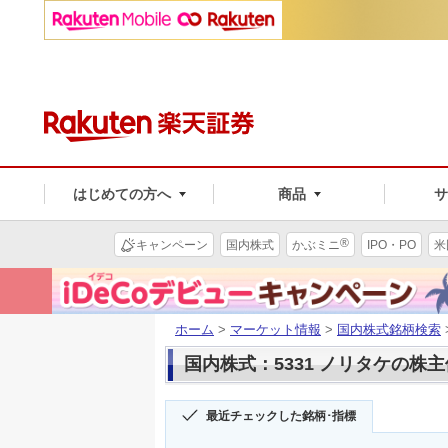
はじめての方へ
商品
®
キャンペーン
国内株式
かぶミニ
IPO・PO
米
ホーム
>
マーケット情報
>
国内株式銘柄検索
国内株式：5331 ノリタケの株
最近チェックした銘柄･指標