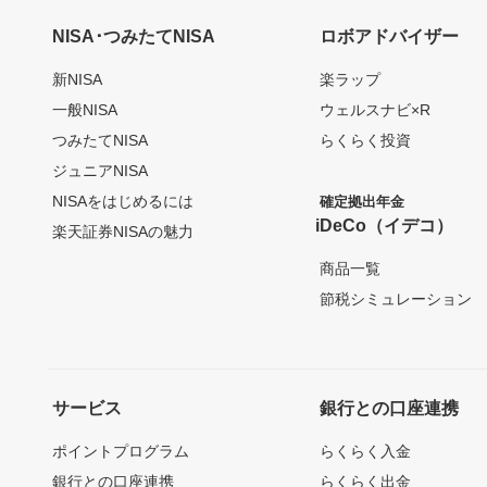
NISA･つみたてNISA
ロボアドバイザー
新NISA
楽ラップ
一般NISA
ウェルスナビ×R
つみたてNISA
らくらく投資
ジュニアNISA
NISAをはじめるには
確定拠出年金
iDeCo（イデコ）
楽天証券NISAの魅力
商品一覧
節税シミュレーション
サービス
銀行との口座連携
ポイントプログラム
らくらく入金
銀行との口座連携
らくらく出金