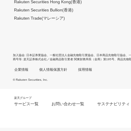
Rakuten Securities Hong Kong(香港)
Rakuten Securities Bullion(香港)
Rakuten Trade(マレーシア)
加入協会
日本証券業協会
、
一般社団法人金融先物取引業協会
、
日本商品先物取引協会
、
商号等
楽天証券株式会社／金融商品取引業者 関東財務局長（金商）第195号、商品先物
企業情報
個人情報保護方針
採用情報
© Rakuten Securities, Inc.
楽天グループ
サービス一覧
お問い合わせ一覧
サステナビリティ