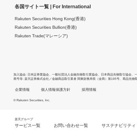
各国サイト一覧 | For International
Rakuten Securities Hong Kong(香港)
Rakuten Securities Bullion(香港)
Rakuten Trade(マレーシア)
加入協会
日本証券業協会
、
一般社団法人金融先物取引業協会
、
日本商品先物取引協会
、
商号等
楽天証券株式会社／金融商品取引業者 関東財務局長（金商）第195号、商品先物
企業情報
個人情報保護方針
採用情報
© Rakuten Securities, Inc.
楽天グループ
サービス一覧
お問い合わせ一覧
サステナビリティ