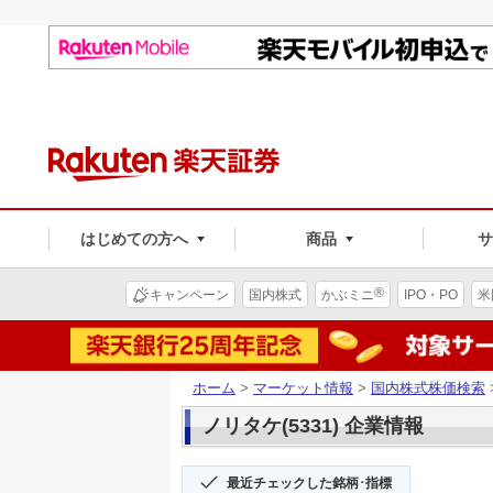
はじめての方へ
商品
®
キャンペーン
国内株式
かぶミニ
IPO・PO
米
ホーム
>
マーケット情報
>
国内株式株価検索
ノリタケ(5331) 企業情報
最近チェックした銘柄･指標