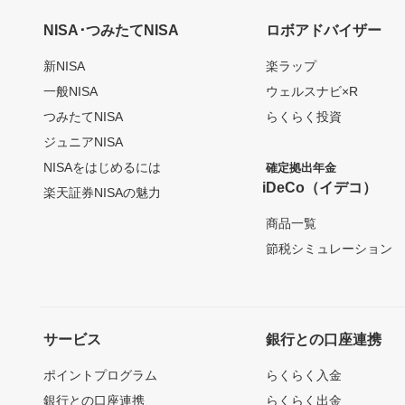
NISA･つみたてNISA
ロボアドバイザー
新NISA
楽ラップ
一般NISA
ウェルスナビ×R
つみたてNISA
らくらく投資
ジュニアNISA
NISAをはじめるには
確定拠出年金
iDeCo（イデコ）
楽天証券NISAの魅力
商品一覧
節税シミュレーション
サービス
銀行との口座連携
ポイントプログラム
らくらく入金
銀行との口座連携
らくらく出金