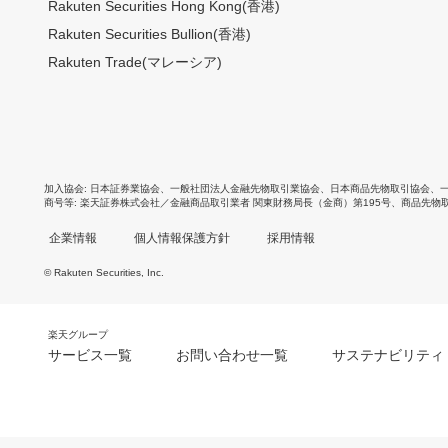
Rakuten Securities Hong Kong(香港)
Rakuten Securities Bullion(香港)
Rakuten Trade(マレーシア)
加入協会
日本証券業協会
、
一般社団法人金融先物取引業協会
、
日本商品先物取引協会
、
商号等
楽天証券株式会社／金融商品取引業者 関東財務局長（金商）第195号、商品先物
企業情報
個人情報保護方針
採用情報
© Rakuten Securities, Inc.
楽天グループ
サービス一覧
お問い合わせ一覧
サステナビリティ