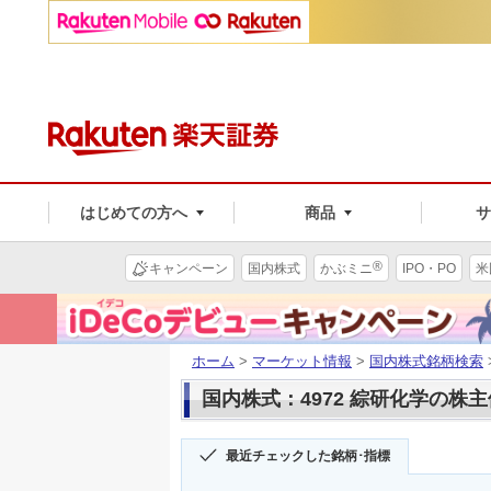
はじめての方へ
商品
®
キャンペーン
国内株式
かぶミニ
IPO・PO
米
ホーム
>
マーケット情報
>
国内株式銘柄検索
国内株式：4972 綜研化学の株
最近チェックした銘柄･指標