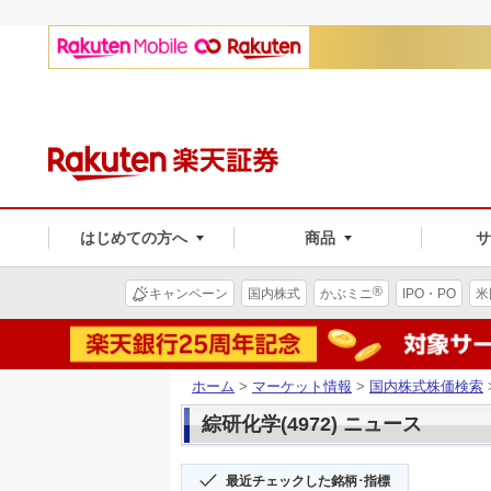
はじめての方へ
商品
®
キャンペーン
国内株式
かぶミニ
IPO・PO
米
ホーム
>
マーケット情報
>
国内株式株価検索
綜研化学(4972) ニュース
最近チェックした銘柄･指標