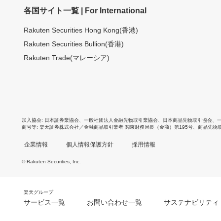
各国サイト一覧 | For International
Rakuten Securities Hong Kong(香港)
Rakuten Securities Bullion(香港)
Rakuten Trade(マレーシア)
加入協会
日本証券業協会
、
一般社団法人金融先物取引業協会
、
日本商品先物取引協会
、
商号等
楽天証券株式会社／金融商品取引業者 関東財務局長（金商）第195号、商品先物
企業情報
個人情報保護方針
採用情報
© Rakuten Securities, Inc.
楽天グループ
サービス一覧
お問い合わせ一覧
サステナビリティ