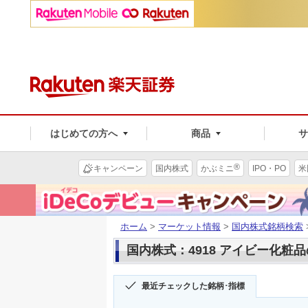
はじめての方へ
商品
®
キャンペーン
国内株式
かぶミニ
IPO・PO
米
ホーム
>
マーケット情報
>
国内株式銘柄検索
国内株式：4918 アイビー化粧
最近チェックした銘柄･指標