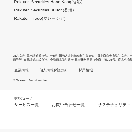
Rakuten Securities Hong Kong(香港)
Rakuten Securities Bullion(香港)
Rakuten Trade(マレーシア)
加入協会
日本証券業協会
、
一般社団法人金融先物取引業協会
、
日本商品先物取引協会
、
商号等
楽天証券株式会社／金融商品取引業者 関東財務局長（金商）第195号、商品先物
企業情報
個人情報保護方針
採用情報
© Rakuten Securities, Inc.
楽天グループ
サービス一覧
お問い合わせ一覧
サステナビリティ