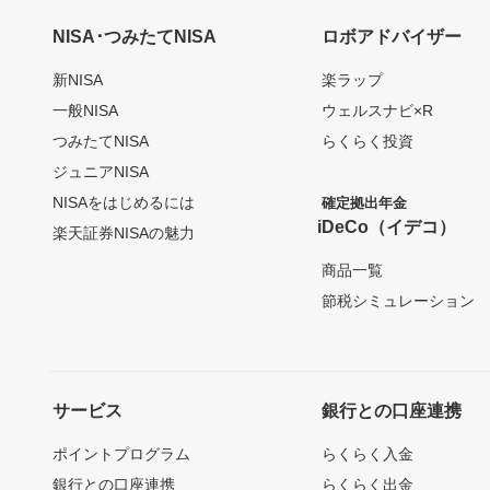
NISA･つみたてNISA
ロボアドバイザー
新NISA
楽ラップ
一般NISA
ウェルスナビ×R
つみたてNISA
らくらく投資
ジュニアNISA
NISAをはじめるには
確定拠出年金
iDeCo（イデコ）
楽天証券NISAの魅力
商品一覧
節税シミュレーション
サービス
銀行との口座連携
ポイントプログラム
らくらく入金
銀行との口座連携
らくらく出金