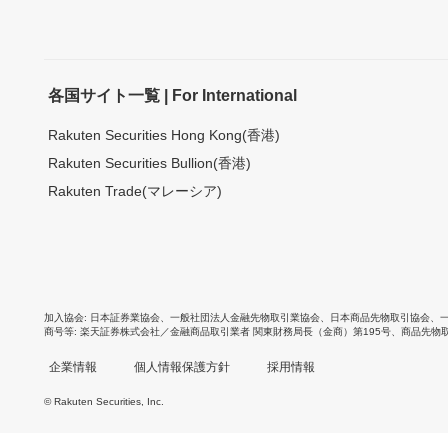
各国サイト一覧 | For International
Rakuten Securities Hong Kong(香港)
Rakuten Securities Bullion(香港)
Rakuten Trade(マレーシア)
加入協会
日本証券業協会
、
一般社団法人金融先物取引業協会
、
日本商品先物取引協会
、
商号等
楽天証券株式会社／金融商品取引業者 関東財務局長（金商）第195号、商品先物
企業情報
個人情報保護方針
採用情報
© Rakuten Securities, Inc.