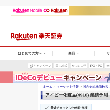
はじめての方へ
商品
®
キャンペーン
国内株式
かぶミニ
IPO・PO
米
ホーム
>
マーケット情報
>
国内株式株価検索
アイビー化粧品(4918) 業績予測
最近チェックした銘柄･指標