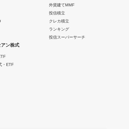
外貨建てMMF
投信積立
O
クレカ積立
ランキング
投信スーパーサーチ
セアン株式
TF
・ETF