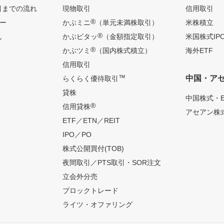
引までの流れ
現物取引
信用取引
®
ー
かぶミニ
（単元未満株取引）
米株積立
®
ん
かぶピタッ
（金額指定取引）
米国株式IP
®
かぶツミ
（国内株式積立）
海外ETF
信用取引
™
中国・ア
らくらく優待取引
貸株
中国株式・E
®
信用貸株
アセアン株式
ETF／ETN／REIT
IPO／PO
株式公開買付(TOB)
夜間取引／PTS取引・SOR注文
立会外分売
ブロックトレード
ライツ・オファリング