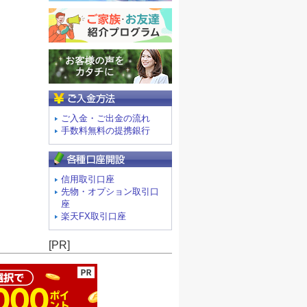
ご入金方法
ご入金・ご出金の流れ
手数料無料の提携銀行
信用取引口座
先物・オプション取引口
座
楽天FX取引口座
ージの先頭へ
[PR]