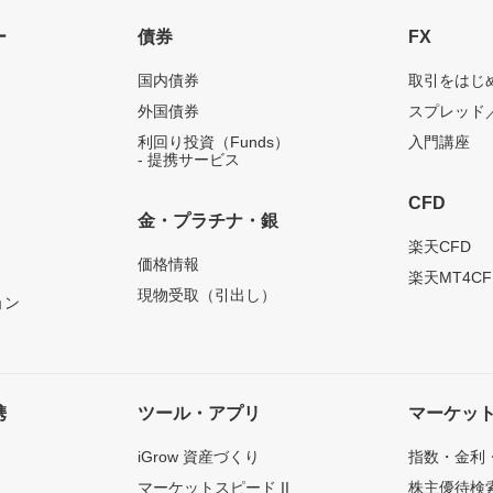
ー
債券
FX
国内債券
取引をはじ
外国債券
スプレッド
利回り投資（Funds）
入門講座
- 提携サービス
CFD
金・プラチナ・銀
）
楽天CFD
価格情報
楽天MT4CF
現物受取（引出し）
ョン
携
ツール・アプリ
マーケッ
iGrow 資産づくり
指数・金利
マーケットスピード II
株主優待検