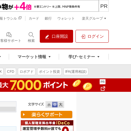
PR
報トウシル
カード
銀行
ウォレット
楽天グループ
口座開設
ログイン
お客様サポート
検索
マーケット情報
学び･セミナー
X
CFD
ロボアド
ポイント投資
IFA(運用相談)