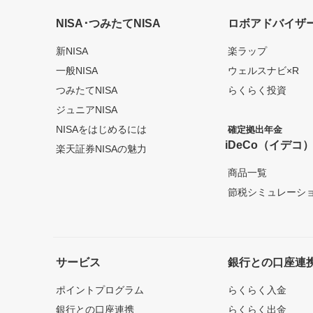
NISA･つみたてNISA
ロボアドバイザ
新NISA
楽ラップ
一般NISA
ウェルスナビ×R
つみたてNISA
らくらく投資
ジュニアNISA
NISAをはじめるには
確定拠出年金
iDeCo（イデコ
楽天証券NISAの魅力
商品一覧
節税シミュレーシ
サービス
銀行との口座連
ポイントプログラム
らくらく入金
銀行との口座連携
らくらく出金