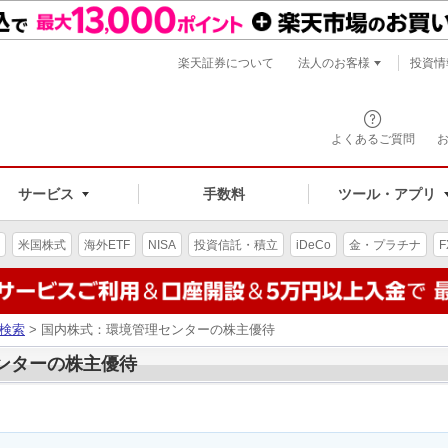
楽天証券について
法人のお客様
投資情
よくあるご質問
サービス
手数料
ツール・アプリ
米国株式
海外ETF
NISA
投資信託・積立
iDeCo
金・プラチナ
F
検索
> 国内株式：環境管理センターの株主優待
センターの株主優待