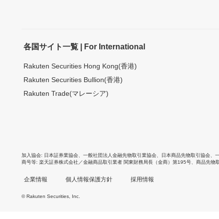
各国サイト一覧 | For International
Rakuten Securities Hong Kong(香港)
Rakuten Securities Bullion(香港)
Rakuten Trade(マレーシア)
加入協会
日本証券業協会
、
一般社団法人金融先物取引業協会
、
日本商品先物取引協会
、
商号等
楽天証券株式会社／金融商品取引業者 関東財務局長（金商）第195号、商品先物
企業情報
個人情報保護方針
採用情報
© Rakuten Securities, Inc.