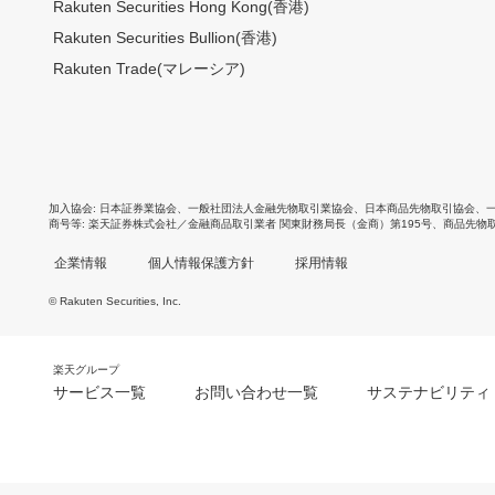
Rakuten Securities Hong Kong(香港)
Rakuten Securities Bullion(香港)
Rakuten Trade(マレーシア)
加入協会
日本証券業協会
、
一般社団法人金融先物取引業協会
、
日本商品先物取引協会
、
商号等
楽天証券株式会社／金融商品取引業者 関東財務局長（金商）第195号、商品先物
企業情報
個人情報保護方針
採用情報
© Rakuten Securities, Inc.
楽天グループ
サービス一覧
お問い合わせ一覧
サステナビリティ