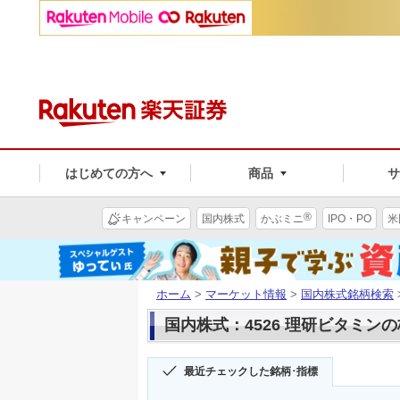
はじめての方へ
商品
®
キャンペーン
国内株式
かぶミニ
IPO・PO
米
ホーム
>
マーケット情報
>
国内株式銘柄検索
国内株式：4526 理研ビタミン
最近チェックした銘柄･指標