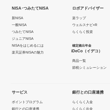
NISA･つみたてNISA
ロボアドバイザー
新NISA
楽ラップ
一般NISA
ウェルスナビ×R
つみたてNISA
らくらく投資
ジュニアNISA
NISAをはじめるには
確定拠出年金
iDeCo（イデコ）
楽天証券NISAの魅力
商品一覧
節税シミュレーション
サービス
銀行との口座連携
ポイントプログラム
らくらく入金
銀行との口座連携
らくらく出金