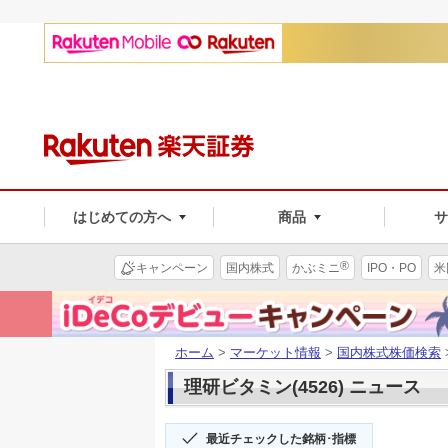
はじめての方へ
商品
®
キャンペーン
国内株式
かぶミニ
IPO・PO
米
ホーム
>
マーケット情報
>
国内株式株価検索
理研ビタミン(4526) ニュース
最近チェックした銘柄･指標