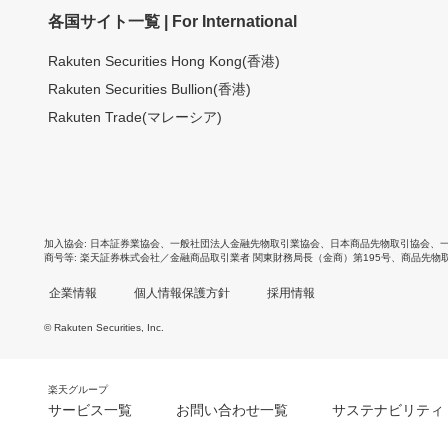
各国サイト一覧 | For International
Rakuten Securities Hong Kong(香港)
Rakuten Securities Bullion(香港)
Rakuten Trade(マレーシア)
加入協会
日本証券業協会
、
一般社団法人金融先物取引業協会
、
日本商品先物取引協会
、
商号等
楽天証券株式会社／金融商品取引業者 関東財務局長（金商）第195号、商品先物
企業情報
個人情報保護方針
採用情報
© Rakuten Securities, Inc.
楽天グループ
サービス一覧
お問い合わせ一覧
サステナビリティ