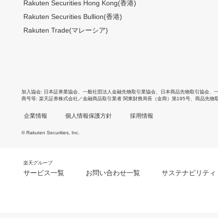
Rakuten Securities Hong Kong(香港)
Rakuten Securities Bullion(香港)
Rakuten Trade(マレーシア)
加入協会
日本証券業協会
、
一般社団法人金融先物取引業協会
、
日本商品先物取引協会
、
商号等
楽天証券株式会社／金融商品取引業者 関東財務局長（金商）第195号、商品先物
企業情報
個人情報保護方針
採用情報
© Rakuten Securities, Inc.
楽天グループ
サービス一覧
お問い合わせ一覧
サステナビリティ