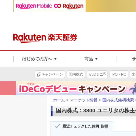
はじめての方へ
商品
®
キャンペーン
国内株式
かぶミニ
IPO・PO
米
ホーム
>
マーケット情報
>
国内株式銘柄検索
国内株式：3800 ユニリタの株
最近チェックした銘柄･指標