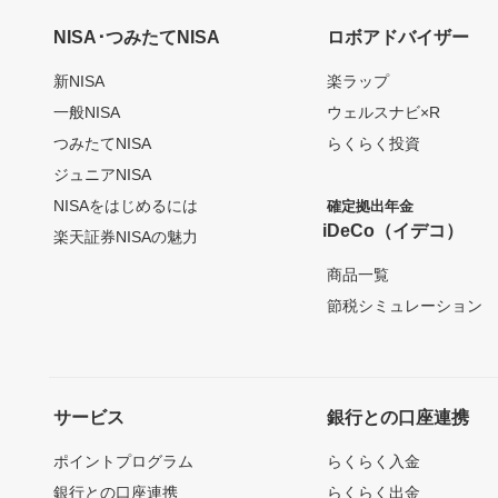
NISA･つみたてNISA
ロボアドバイザー
新NISA
楽ラップ
一般NISA
ウェルスナビ×R
つみたてNISA
らくらく投資
ジュニアNISA
NISAをはじめるには
確定拠出年金
iDeCo（イデコ）
楽天証券NISAの魅力
商品一覧
節税シミュレーション
サービス
銀行との口座連携
ポイントプログラム
らくらく入金
銀行との口座連携
らくらく出金