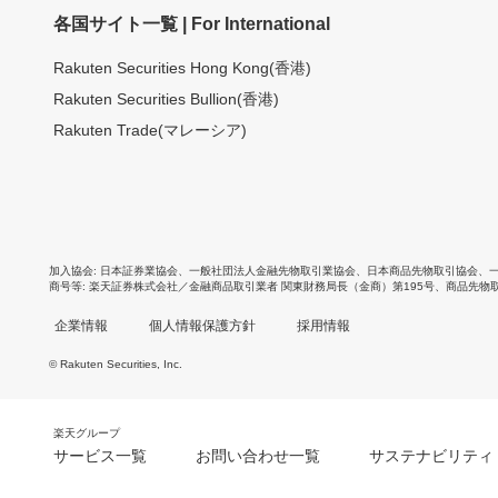
各国サイト一覧 | For International
Rakuten Securities Hong Kong(香港)
Rakuten Securities Bullion(香港)
Rakuten Trade(マレーシア)
加入協会
日本証券業協会
、
一般社団法人金融先物取引業協会
、
日本商品先物取引協会
、
商号等
楽天証券株式会社／金融商品取引業者 関東財務局長（金商）第195号、商品先物
企業情報
個人情報保護方針
採用情報
© Rakuten Securities, Inc.
楽天グループ
サービス一覧
お問い合わせ一覧
サステナビリティ