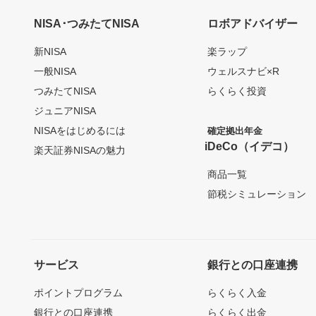
NISA･つみたてNISA
ロボアドバイザー
新NISA
楽ラップ
一般NISA
ウェルスナビ×R
つみたてNISA
らくらく投資
ジュニアNISA
NISAをはじめるには
確定拠出年金
iDeCo（イデコ）
楽天証券NISAの魅力
商品一覧
節税シミュレーション
サービス
銀行との口座連携
ポイントプログラム
らくらく入金
銀行との口座連携
らくらく出金