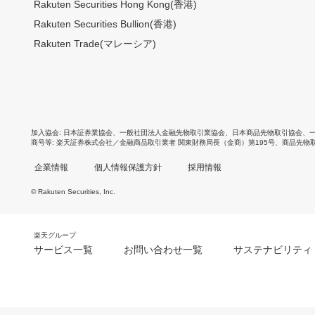
Rakuten Securities Hong Kong(香港)
Rakuten Securities Bullion(香港)
Rakuten Trade(マレーシア)
加入協会
日本証券業協会
、
一般社団法人金融先物取引業協会
、
日本商品先物取引協会
、
商号等
楽天証券株式会社／金融商品取引業者 関東財務局長（金商）第195号、商品先物
企業情報
個人情報保護方針
採用情報
© Rakuten Securities, Inc.
楽天グループ
サービス一覧
お問い合わせ一覧
サステナビリティ