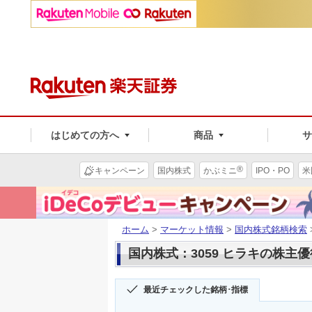
はじめての方へ
商品
®
キャンペーン
国内株式
かぶミニ
IPO・PO
米
ホーム
>
マーケット情報
>
国内株式銘柄検索
国内株式：3059 ヒラキの株主優
最近チェックした銘柄･指標