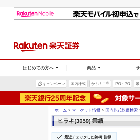
はじめての方へ
商品
®
キャンペーン
国内株式
かぶミニ
IPO・PO
米
ホーム
>
マーケット情報
>
国内株式株価検索
ヒラキ(3059) 業績
最近チェックした銘柄･指標