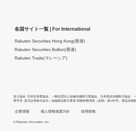
各国サイト一覧 | For International
Rakuten Securities Hong Kong(香港)
Rakuten Securities Bullion(香港)
Rakuten Trade(マレーシア)
加入協会
日本証券業協会
、
一般社団法人金融先物取引業協会
、
日本商品先物取引協会
、
商号等
楽天証券株式会社／金融商品取引業者 関東財務局長（金商）第195号、商品先物
企業情報
個人情報保護方針
採用情報
© Rakuten Securities, Inc.