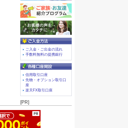
ご入金方法
ご入金・ご出金の流れ
手数料無料の提携銀行
信用取引口座
先物・オプション取引口
座
楽天FX取引口座
ージの先頭へ
[PR]