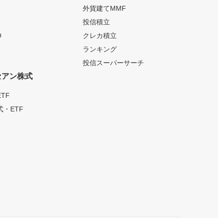
外貨建てMMF
投信積立
O
クレカ積立
ランキング
投信スーパーサーチ
セアン株式
TF
・ETF