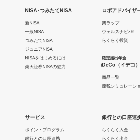
NISA･つみたてNISA
ロボアドバイザ
新NISA
楽ラップ
一般NISA
ウェルスナビ×R
つみたてNISA
らくらく投資
ジュニアNISA
NISAをはじめるには
確定拠出年金
iDeCo（イデコ
楽天証券NISAの魅力
商品一覧
節税シミュレーシ
サービス
銀行との口座連
ポイントプログラム
らくらく入金
銀行との口座連携
らくらく出金