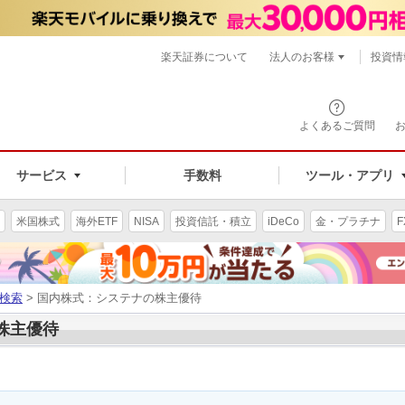
楽天証券について
法人のお客様
投資情
よくあるご質問
サービス
手数料
ツール・アプリ
米国株式
海外ETF
NISA
投資信託・積立
iDeCo
金・プラチナ
F
検索
> 国内株式：システナの株主優待
の株主優待