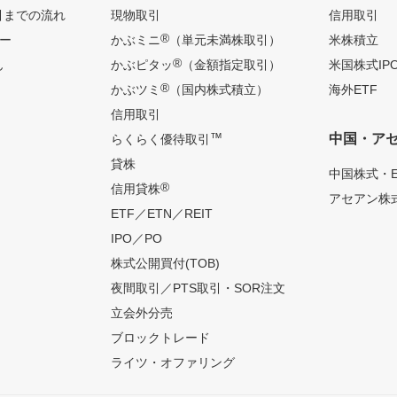
引までの流れ
現物取引
信用取引
®
ー
かぶミニ
（単元未満株取引）
米株積立
®
ん
かぶピタッ
（金額指定取引）
米国株式IP
®
かぶツミ
（国内株式積立）
海外ETF
信用取引
™
中国・ア
らくらく優待取引
貸株
中国株式・E
®
信用貸株
アセアン株式
ETF／ETN／REIT
IPO／PO
株式公開買付(TOB)
夜間取引／PTS取引・SOR注文
立会外分売
ブロックトレード
ライツ・オファリング