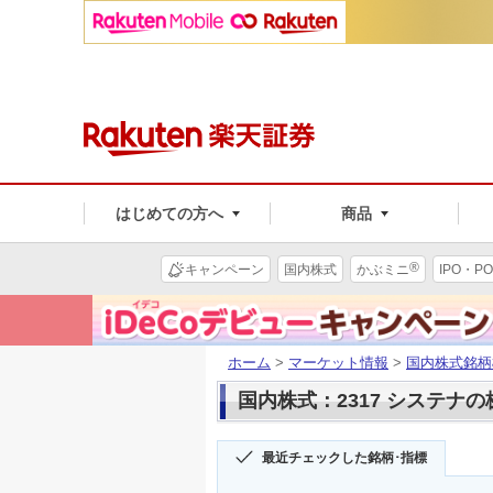
はじめての方へ
商品
®
キャンペーン
国内株式
かぶミニ
IPO・PO
ホーム
>
マーケット情報
>
国内株式銘柄
国内株式：2317 システナ
最近チェックした銘柄･指標