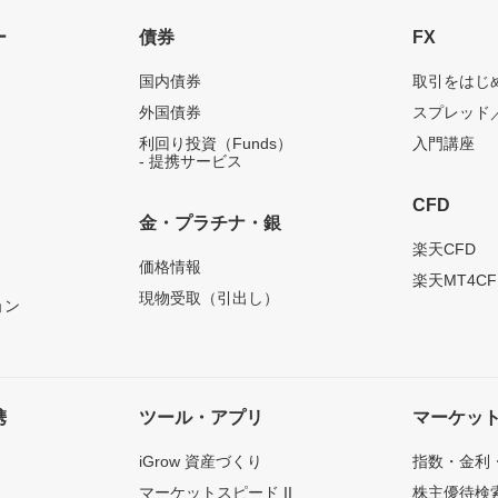
ー
債券
FX
国内債券
取引をはじ
外国債券
スプレッド
利回り投資（Funds）
入門講座
- 提携サービス
CFD
金・プラチナ・銀
）
楽天CFD
価格情報
楽天MT4CF
現物受取（引出し）
ョン
携
ツール・アプリ
マーケッ
iGrow 資産づくり
指数・金利
マーケットスピード II
株主優待検