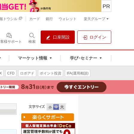
PR
報トウシル
カード
銀行
ウォレット
楽天グループ
口座開設
ログイン
お客様サポート
検索
マーケット情報
学び･セミナー
X
CFD
ロボアド
ポイント投資
IFA(運用相談)