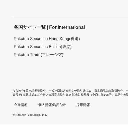
各国サイト一覧 | For International
Rakuten Securities Hong Kong(香港)
Rakuten Securities Bullion(香港)
Rakuten Trade(マレーシア)
加入協会
日本証券業協会
、
一般社団法人金融先物取引業協会
、
日本商品先物取引協会
、
商号等
楽天証券株式会社／金融商品取引業者 関東財務局長（金商）第195号、商品先物
企業情報
個人情報保護方針
採用情報
© Rakuten Securities, Inc.