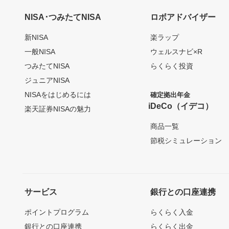
NISA･つみたてNISA
ロボアドバイザー
新NISA
楽ラップ
一般NISA
ウェルスナビ×R
つみたてNISA
らくらく投資
ジュニアNISA
NISAをはじめるには
確定拠出年金
iDeCo（イデコ）
楽天証券NISAの魅力
商品一覧
節税シミュレーション
サービス
銀行との口座連携
ポイントプログラム
らくらく入金
銀行との口座連携
らくらく出金