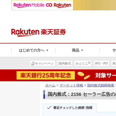
はじめての方へ
商品
®
キャンペーン
国内株式
かぶミニ
IPO・PO
米
ホーム
>
マーケット情報
>
国内株式銘柄検索
国内株式：2156 セーラー広告
最近チェックした銘柄･指標