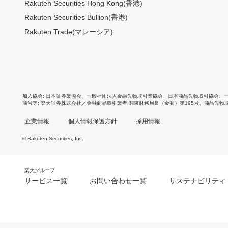
Rakuten Securities Hong Kong(香港)
Rakuten Securities Bullion(香港)
Rakuten Trade(マレーシア)
加入協会
日本証券業協会
、
一般社団法人金融先物取引業協会
、
日本商品先物取引協会
、
商号等
楽天証券株式会社／金融商品取引業者 関東財務局長（金商）第195号、商品先物
企業情報
個人情報保護方針
採用情報
© Rakuten Securities, Inc.
楽天グループ
サービス一覧
お問い合わせ一覧
サステナビリティ