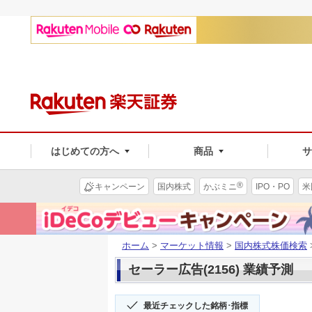
はじめての方へ
商品
®
キャンペーン
国内株式
かぶミニ
IPO・PO
米
ホーム
>
マーケット情報
>
国内株式株価検索
セーラー広告(2156) 業績予測
最近チェックした銘柄･指標