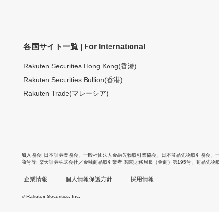
各国サイト一覧 | For International
Rakuten Securities Hong Kong(香港)
Rakuten Securities Bullion(香港)
Rakuten Trade(マレーシア)
加入協会
日本証券業協会
、
一般社団法人金融先物取引業協会
、
日本商品先物取引協会
、
商号等
楽天証券株式会社／金融商品取引業者 関東財務局長（金商）第195号、商品先物
企業情報
個人情報保護方針
採用情報
© Rakuten Securities, Inc.