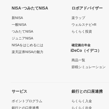
NISA･つみたてNISA
ロボアドバイザー
新NISA
楽ラップ
一般NISA
ウェルスナビ×R
つみたてNISA
らくらく投資
ジュニアNISA
NISAをはじめるには
確定拠出年金
iDeCo（イデコ）
楽天証券NISAの魅力
商品一覧
節税シミュレーション
サービス
銀行との口座連携
ポイントプログラム
らくらく入金
銀行との口座連携
らくらく出金