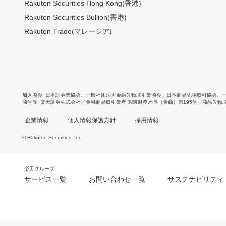
Rakuten Securities Hong Kong(香港)
Rakuten Securities Bullion(香港)
Rakuten Trade(マレーシア)
加入協会
日本証券業協会
、
一般社団法人金融先物取引業協会
、
日本商品先物取引協会
、
商号等
楽天証券株式会社／金融商品取引業者 関東財務局長（金商）第195号、商品先物
企業情報
個人情報保護方針
採用情報
© Rakuten Securities, Inc.
楽天グループ
サービス一覧
お問い合わせ一覧
サステナビリティ