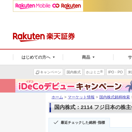
はじめての方へ
商品
®
キャンペーン
国内株式
かぶミニ
IPO・PO
米
ホーム
>
マーケット情報
>
国内株式銘柄検索
国内株式：2114 フジ日本の株
最近チェックした銘柄･指標