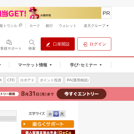
PR
報トウシル
カード
銀行
ウォレット
楽天グループ
口座開設
ログイン
お客様サポート
検索
マーケット情報
学び･セミナー
X
CFD
ロボアド
ポイント投資
IFA(運用相談)