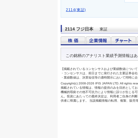
2114(東証)
2114 フジ日本
東証