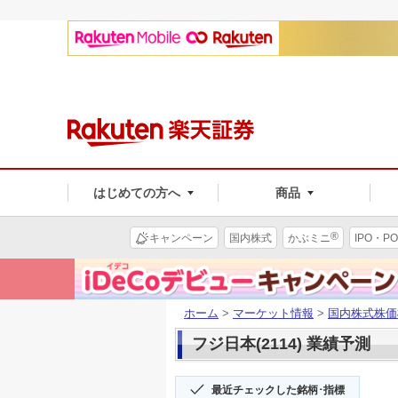
はじめての方へ
商品
®
キャンペーン
国内株式
かぶミニ
IPO・PO
ホーム
>
マーケット情報
>
国内株式株価
フジ日本(2114) 業績予測
最近チェックした銘柄･指標