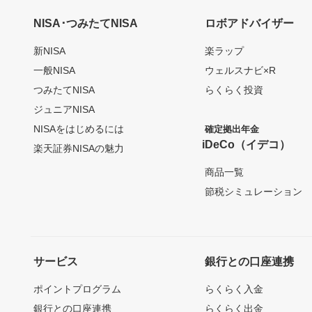
NISA･つみたてNISA
ロボアドバイザー
新NISA
楽ラップ
一般NISA
ウェルスナビ×R
つみたてNISA
らくらく投資
ジュニアNISA
NISAをはじめるには
確定拠出年金
iDeCo（イデコ）
楽天証券NISAの魅力
商品一覧
節税シミュレーション
サービス
銀行との口座連携
ポイントプログラム
らくらく入金
銀行との口座連携
らくらく出金