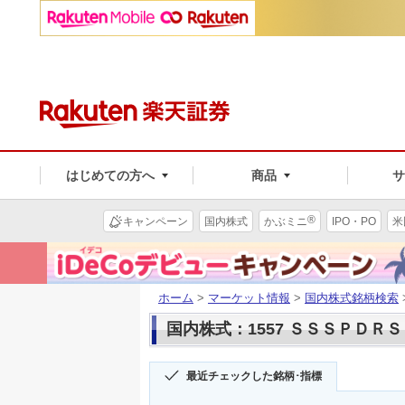
はじめての方へ
商品
®
キャンペーン
国内株式
かぶミニ
IPO・PO
米
ホーム
>
マーケット情報
>
国内株式銘柄検索
国内株式：1557 ＳＳＳＰＤＲ
最近チェックした銘柄･指標