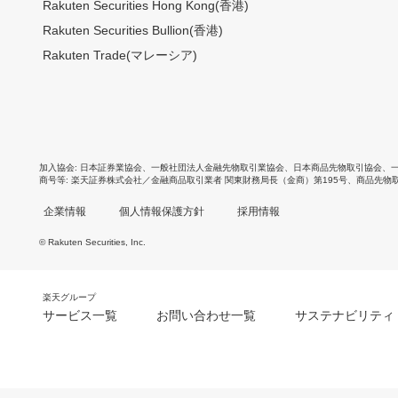
Rakuten Securities Hong Kong(香港)
Rakuten Securities Bullion(香港)
Rakuten Trade(マレーシア)
加入協会
日本証券業協会
、
一般社団法人金融先物取引業協会
、
日本商品先物取引協会
、
商号等
楽天証券株式会社／金融商品取引業者 関東財務局長（金商）第195号、商品先物
企業情報
個人情報保護方針
採用情報
© Rakuten Securities, Inc.
楽天グループ
サービス一覧
お問い合わせ一覧
サステナビリティ