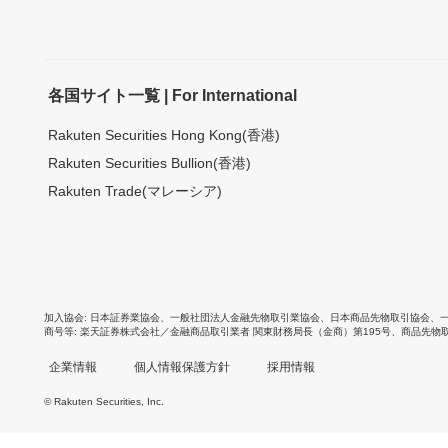
各国サイト一覧 | For International
Rakuten Securities Hong Kong(香港)
Rakuten Securities Bullion(香港)
Rakuten Trade(マレーシア)
加入協会
日本証券業協会
、
一般社団法人金融先物取引業協会
、
日本商品先物取引協会
、
商号等
楽天証券株式会社／金融商品取引業者 関東財務局長（金商）第195号、商品先物
企業情報
個人情報保護方針
採用情報
© Rakuten Securities, Inc.