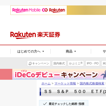
はじめての方へ
商品
®
キャンペーン
国内株式
かぶミニ
IPO・PO
米
ホーム
>
マーケット情報
>
国内株式株価検索
ＳＳ Ｓ＆Ｐ ５００ ＥＴＦ(15
最近チェックした銘柄･指標