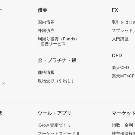
ー
債券
FX
国内債券
取引をはじ
外国債券
スプレッド
利回り投資（Funds）
入門講座
- 提携サービス
CFD
金・プラチナ・銀
）
楽天CFD
価格情報
楽天MT4CF
現物受取（引出し）
ョン
携
ツール・アプリ
マーケッ
iGrow 資産づくり
指数・金利
マーケットスピード II
株主優待検