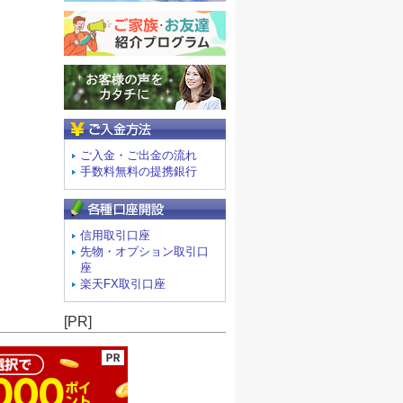
ご入金方法
ご入金・ご出金の流れ
手数料無料の提携銀行
信用取引口座
先物・オプション取引口
座
楽天FX取引口座
ージの先頭へ
[PR]