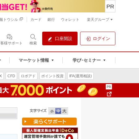
PR
報トウシル
カード
銀行
ウォレット
楽天グループ
口座開設
ログイン
お客様サポート
検索
マーケット情報
学び･セミナー
X
CFD
ロボアド
ポイント投資
IFA(運用相談)