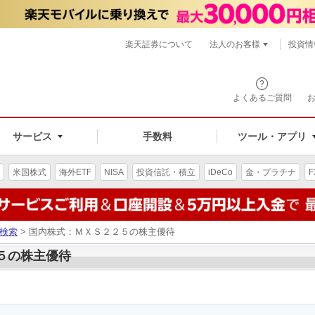
楽天証券について
法人のお客様
投資情
よくあるご質問
サービス
手数料
ツール・アプリ
米国株式
海外ETF
NISA
投資信託・積立
iDeCo
金・プラチナ
F
検索
> 国内株式：ＭＸＳ２２５の株主優待
２５の株主優待