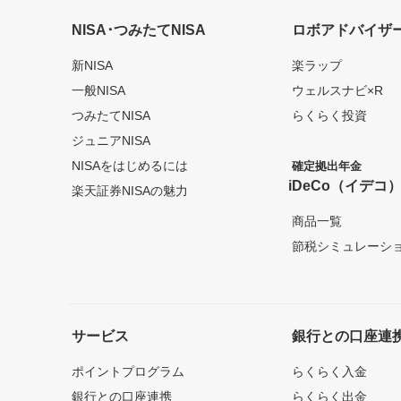
NISA･つみたてNISA
ロボアドバイザ
新NISA
楽ラップ
一般NISA
ウェルスナビ×R
つみたてNISA
らくらく投資
ジュニアNISA
NISAをはじめるには
確定拠出年金
iDeCo（イデコ
楽天証券NISAの魅力
商品一覧
節税シミュレーシ
サービス
銀行との口座連
ポイントプログラム
らくらく入金
銀行との口座連携
らくらく出金