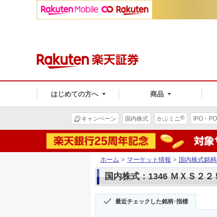
はじめての方へ
商品
®
キャンペーン
国内株式
かぶミニ
IPO・PO
ホーム
>
マーケット情報
>
国内株式銘柄
国内株式：1346 ＭＸＳ２
最近チェックした銘柄･指標