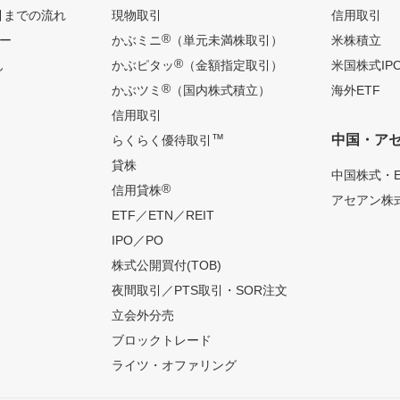
引までの流れ
現物取引
信用取引
®
ー
かぶミニ
（単元未満株取引）
米株積立
®
ん
かぶピタッ
（金額指定取引）
米国株式IP
®
かぶツミ
（国内株式積立）
海外ETF
信用取引
™
中国・ア
らくらく優待取引
貸株
中国株式・E
®
信用貸株
アセアン株式
ETF／ETN／REIT
IPO／PO
株式公開買付(TOB)
夜間取引／PTS取引・SOR注文
立会外分売
ブロックトレード
ライツ・オファリング