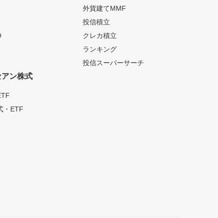
外貨建てMMF
投信積立
O
クレカ積立
ランキング
投信スーパーサーチ
セアン株式
TF
・ETF