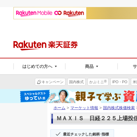
はじめての方へ
商品
®
キャンペーン
国内株式
かぶミニ
IPO・PO
米
ホーム
>
マーケット情報
>
国内株式株価検索
ＭＡＸＩＳ 日経２２５上場投信(1
最近チェックした銘柄･指標