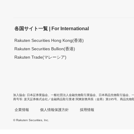
各国サイト一覧 | For International
Rakuten Securities Hong Kong(香港)
Rakuten Securities Bullion(香港)
Rakuten Trade(マレーシア)
加入協会
日本証券業協会
、
一般社団法人金融先物取引業協会
、
日本商品先物取引協会
、
商号等
楽天証券株式会社／金融商品取引業者 関東財務局長（金商）第195号、商品先物
企業情報
個人情報保護方針
採用情報
© Rakuten Securities, Inc.