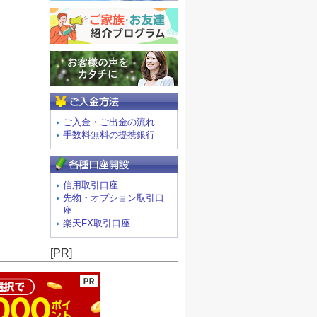
ご入金方法
ご入金・ご出金の流れ
手数料無料の提携銀行
信用取引口座
先物・オプション取引口
座
楽天FX取引口座
ージの先頭へ
[PR]