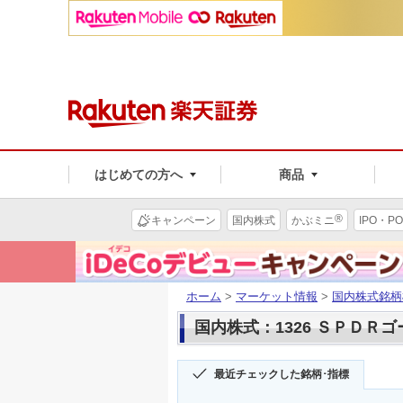
はじめての方へ
商品
®
キャンペーン
国内株式
かぶミニ
IPO・PO
ホーム
>
マーケット情報
>
国内株式銘柄
国内株式：1326 ＳＰＤＲ
最近チェックした銘柄･指標