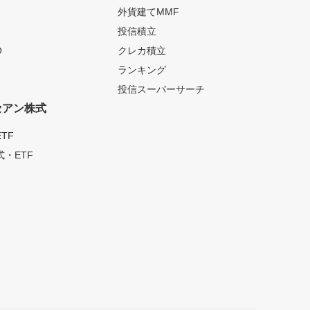
外貨建てMMF
投信積立
O
クレカ積立
ランキング
投信スーパーサーチ
セアン株式
TF
・ETF