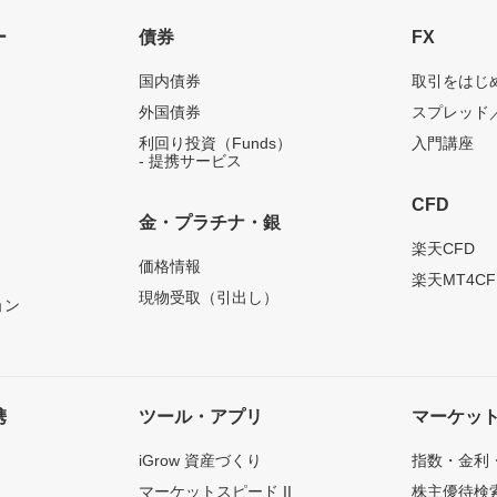
ー
債券
FX
国内債券
取引をはじ
外国債券
スプレッド
利回り投資（Funds）
入門講座
- 提携サービス
CFD
金・プラチナ・銀
）
楽天CFD
価格情報
楽天MT4CF
現物受取（引出し）
ョン
携
ツール・アプリ
マーケッ
iGrow 資産づくり
指数・金利
マーケットスピード II
株主優待検