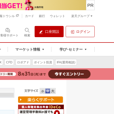
PR
報トウシル
カード
銀行
ウォレット
楽天グループ
口座開設
ログイン
お客様サポート
検索
マーケット情報
学び･セミナー
X
CFD
ロボアド
ポイント投資
IFA(運用相談)