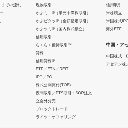
引までの流れ
現物取引
信用取引
®
ー
かぶミニ
（単元未満株取引）
米株積立
®
ん
かぶピタッ
（金額指定取引）
米国株式IP
®
かぶツミ
（国内株式積立）
海外ETF
信用取引
™
中国・ア
らくらく優待取引
貸株
中国株式・E
®
信用貸株
アセアン株式
ETF／ETN／REIT
IPO／PO
株式公開買付(TOB)
夜間取引／PTS取引・SOR注文
立会外分売
ブロックトレード
ライツ・オファリング