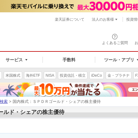
楽天証券について
法人のお客様
投資情
よくあるご質問
サービス
手数料
ツール・アプリ
米国株式
海外ETF
NISA
投資信託・積立
iDeCo
金・プラチナ
F
検索
> 国内株式：ＳＰＤＲゴールド・シェアの株主優待
ゴールド・シェアの株主優待