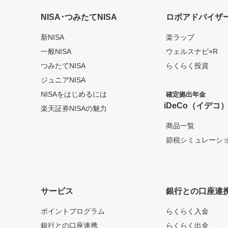
NISA･つみたてNISA
ロボアドバイザ
新NISA
楽ラップ
一般NISA
ウェルスナビ×R
つみたてNISA
らくらく投資
ジュニアNISA
NISAをはじめるには
確定拠出年金
iDeCo（イデコ
楽天証券NISAの魅力
商品一覧
節税シミュレーシ
サービス
銀行との口座連
ポイントプログラム
らくらく入金
銀行との口座連携
らくらく出金