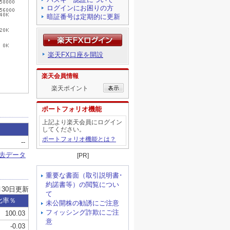
ログインにお困りの方
暗証番号は定期的に更新
楽天FX口座を開設
楽天会員情報
楽天ポイント
ポートフォリオ機能
上記より楽天会員にログイン
してください。
ポートフォリオ機能とは？
[PR]
重要な書面（取引説明書･
約諾書等）の閲覧につい
て
未公開株の勧誘にご注意
フィッシング詐欺にご注
意