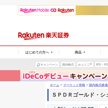
はじめての方へ
商品
®
キャンペーン
国内株式
かぶミニ
IPO・PO
ホーム
>
マーケット情報
>
国内株式株価
ＳＰＤＲゴールド・シェア