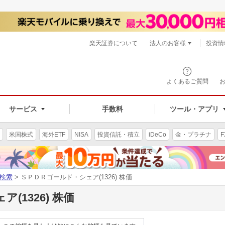
楽天証券について
法人のお客様
投資情
よくあるご質問
サービス
手数料
ツール・アプリ
米国株式
海外ETF
NISA
投資信託・積立
iDeCo
金・プラチナ
F
検索
> ＳＰＤＲゴールド・シェア(1326) 株価
(1326) 株価