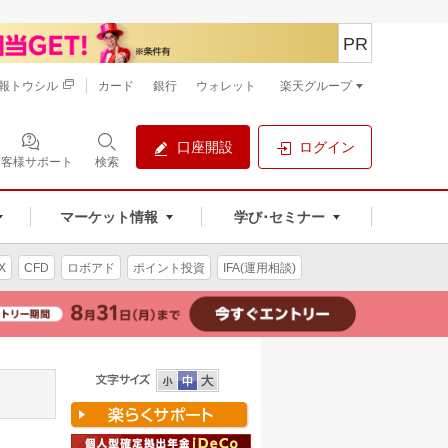
PR
報トウシル
カード
銀行
ウォレット
楽天グループ
口座開設
ログイン
お客様サポート
検索
マーケット情報
学び･セミナー
X
CFD
ロボアド
ポイント投資
IFA(運用相談)