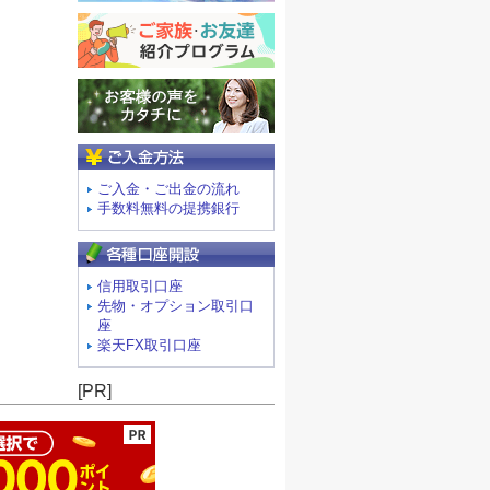
ご入金方法
ご入金・ご出金の流れ
手数料無料の提携銀行
信用取引口座
先物・オプション取引口
座
楽天FX取引口座
ージの先頭へ
[PR]