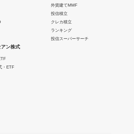
外貨建てMMF
投信積立
O
クレカ積立
ランキング
投信スーパーサーチ
セアン株式
TF
・ETF