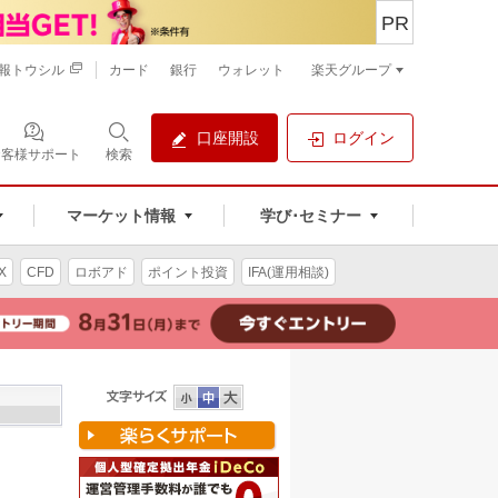
PR
報トウシル
カード
銀行
ウォレット
楽天グループ
口座開設
ログイン
お客様サポート
検索
マーケット情報
学び･セミナー
X
CFD
ロボアド
ポイント投資
IFA(運用相談)