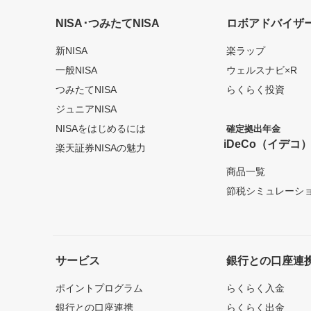
NISA･つみたてNISA
ロボアドバイザ
新NISA
楽ラップ
一般NISA
ウェルスナビ×R
つみたてNISA
らくらく投資
ジュニアNISA
NISAをはじめるには
確定拠出年金
iDeCo（イデコ
楽天証券NISAの魅力
商品一覧
節税シミュレーシ
サービス
銀行との口座連
ポイントプログラム
らくらく入金
銀行との口座連携
らくらく出金