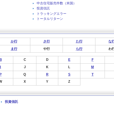
中古住宅販売件数（米国）
投資信託
トラッキングエラー
トータルリターン
か行
さ行
た行
な
ま行
や行
ら行
わ
B
C
D
E
F
I
J
K
L
M
P
Q
R
S
T
W
X
Y
Z
投資信託