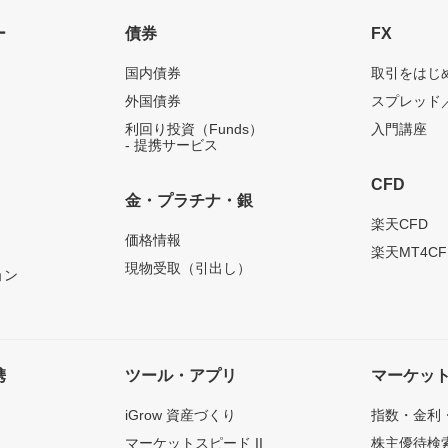
ー
債券
FX
国内債券
取引をはじ
外国債券
スプレッド
利回り投資（Funds）
入門講座
- 提携サービス
CFD
金・プラチナ・銀
）
楽天CFD
価格情報
楽天MT4CF
現物受取（引出し）
ョン
携
ツール・アプリ
マーケッ
iGrow 資産づくり
指数・金利
マーケットスピード II
株主優待検