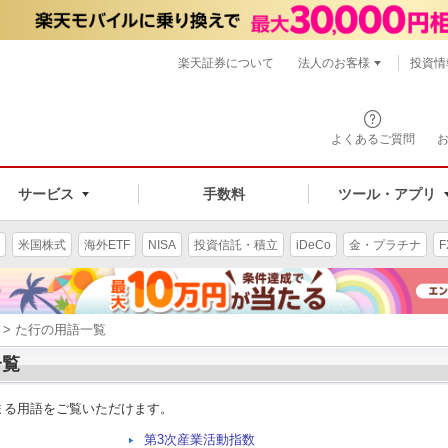
楽天証券について
法人のお客様
投資情
よくあるご質問
サービス
手数料
ツール・アプリ
米国株式
海外ETF
NISA
投資信託・積立
iDeCo
金・プラチナ
F
> た行の用語一覧
一覧
まる用語をご覧いただけます。
第3次産業活動指数