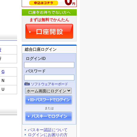
まずは無料でかんたん
総合口座ログイン
行
行
ログインID
パスワード
G
N
ソフトウェアキーボード
U
または
パスキー認証について
ログインにお困りの方