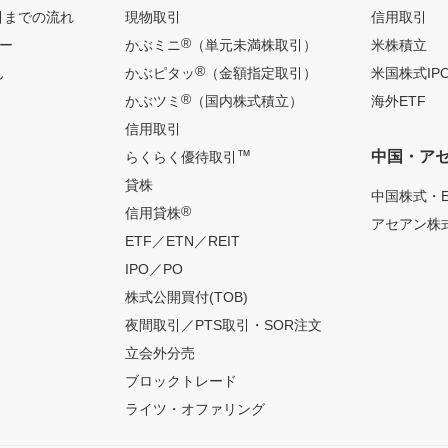
引までの流れ
現物取引
信用取引
®
ー
かぶミニ
（単元未満株取引）
米株積立
®
ん
かぶピタッ
（金額指定取引）
米国株式IP
®
かぶツミ
（国内株式積立）
海外ETF
信用取引
™
中国・ア
らくらく優待取引
貸株
中国株式・E
®
信用貸株
アセアン株式
ETF／ETN／REIT
IPO／PO
株式公開買付(TOB)
夜間取引／PTS取引・SOR注文
立会外分売
ブロックトレード
ライツ・オファリング