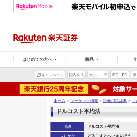
はじめての方へ
商品
®
キャンペーン
国内株式
かぶミニ
IPO・PO
米
ホーム
>
マーケット情報
>
証券用語辞典
>
「
ドルコスト平均法
用語
ドルコスト平均法
ふりがな
どるこすとへいきんほう