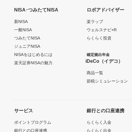
NISA･つみたてNISA
ロボアドバイザー
新NISA
楽ラップ
一般NISA
ウェルスナビ×R
つみたてNISA
らくらく投資
ジュニアNISA
NISAをはじめるには
確定拠出年金
iDeCo（イデコ）
楽天証券NISAの魅力
商品一覧
節税シミュレーション
サービス
銀行との口座連携
ポイントプログラム
らくらく入金
銀行との口座連携
らくらく出金