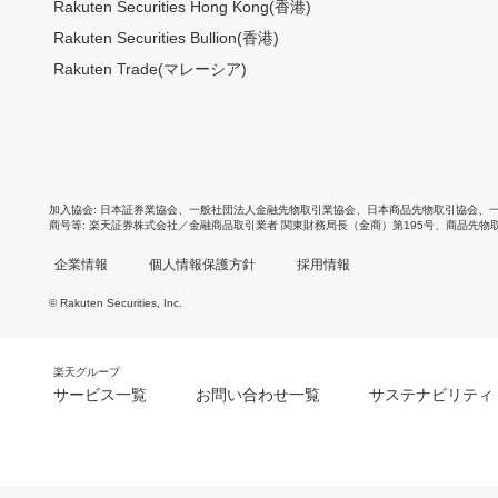
Rakuten Securities Hong Kong(香港)
Rakuten Securities Bullion(香港)
Rakuten Trade(マレーシア)
加入協会
日本証券業協会
、
一般社団法人金融先物取引業協会
、
日本商品先物取引協会
、
商号等
楽天証券株式会社／金融商品取引業者 関東財務局長（金商）第195号、商品先物
企業情報
個人情報保護方針
採用情報
© Rakuten Securities, Inc.
楽天グループ
サービス一覧
お問い合わせ一覧
サステナビリティ