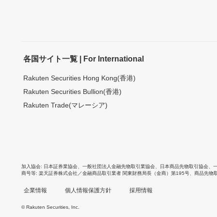
各国サイト一覧 | For International
Rakuten Securities Hong Kong(香港)
Rakuten Securities Bullion(香港)
Rakuten Trade(マレーシア)
加入協会
日本証券業協会
、
一般社団法人金融先物取引業協会
、
日本商品先物取引協会
、
商号等
楽天証券株式会社／金融商品取引業者 関東財務局長（金商）第195号、商品先物
企業情報
個人情報保護方針
採用情報
© Rakuten Securities, Inc.