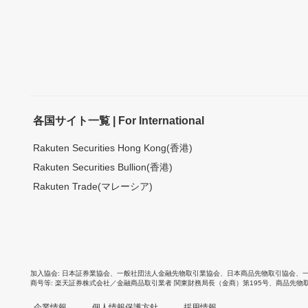
各国サイト一覧 | For International
Rakuten Securities Hong Kong(香港)
Rakuten Securities Bullion(香港)
Rakuten Trade(マレーシア)
加入協会
日本証券業協会
、
一般社団法人金融先物取引業協会
、
日本商品先物取引協会
、
商号等
楽天証券株式会社／金融商品取引業者 関東財務局長（金商）第195号、商品先物
企業情報
個人情報保護方針
採用情報