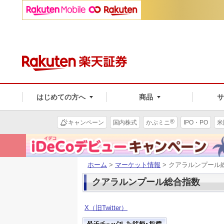
はじめての方へ
商品
®
キャンペーン
国内株式
かぶミニ
IPO・PO
米
ホーム
>
マーケット情報
> クアラルンプール
クアラルンプール総合指数
X（旧Twitter）