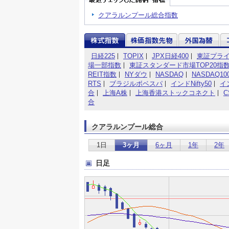
クアラルンプール総合指数
日経225
TOPIX
JPX日経400
東証プラ
場一部指数
東証スタンダード市場TOP20指
REIT指数
NYダウ
NASDAQ
NASDAQ10
RTS
ブラジルボベスパ
インドNifty50
イ
合
上海A株
上海香港ストックコネクト
C
合