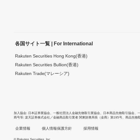
各国サイト一覧 | For International
Rakuten Securities Hong Kong(香港)
Rakuten Securities Bullion(香港)
Rakuten Trade(マレーシア)
加入協会
日本証券業協会
、
一般社団法人金融先物取引業協会
、
日本商品先物取引協会
、
商号等
楽天証券株式会社／金融商品取引業者 関東財務局長（金商）第195号、商品先物
企業情報
個人情報保護方針
採用情報
© Rakuten Securities, Inc.