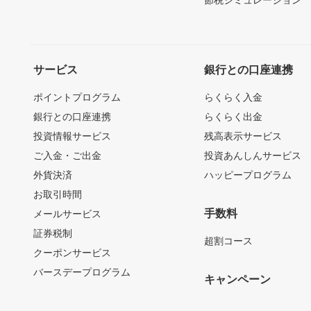
節税シミュレーション
サービス
銀行との口座連携
ポイントプログラム
らくらく入金
銀行との口座連携
らくらく出金
投資情報サービス
残高表示サービス
ご入金・ご出金
投資あんしんサービス
外貨決済
ハッピープログラム
お取引時間
手数料
メールサービス
証券税制
超割コース
クーポンサービス
バースデープログラム
キャンペーン