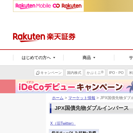
はじめての方へ
商品
®
キャンペーン
国内株式
かぶミニ
IPO・PO
米
ホーム
>
マーケット情報
> JPX国債先物ダ
JPX国債先物ダブルインバース
X（旧Twitter）