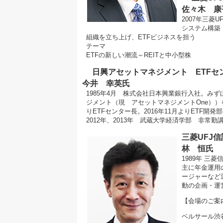
佐々木 康
2007年三菱
システム構築・
組織を立ち上げ、ETFビジネスを担う
テーマ
ETFの新しい潮流～REITと中小型株
日興アセットマネジメント ETFセ
今井 幸英氏
1985年4月 株式会社日本興業銀行入社。み
ジメント（現 アセットマネジメントOne））を
りETFセンター長。2016年11月よりETF開
2012年、2013年 武蔵大学経済学部 非常
三菱UFJ
林 恒氏
1989年 三
主に年金運用
ージャーなど
動の企画・運
【会場のご案
ベルサール渋