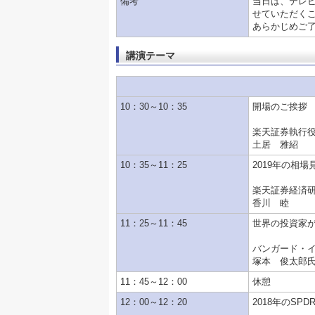
備考
当日は、テレ
せていただく
あらかじめご
講演テーマ
10：30～10：35
開場のご挨拶
楽天証券執行役
土居 雅紹
10：35～11：25
2019年の相
楽天証券経済
香川 睦
11：25～11：45
世界の投資家が
バンガード・
塚本 俊太郎
11：45～12：00
休憩
12：00～12：20
2018年のS