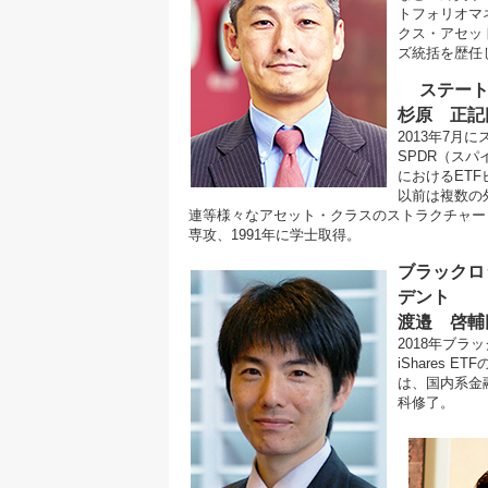
トフォリオマ
クス・アセッ
ズ統括を歴任
ステート
杉原 正記
2013年7
SPDR（ス
におけるET
以前は複数の
連等様々なアセット・クラスのストラクチャー
専攻、1991年に学士取得。
ブラックロ
デント
渡邉 啓輔
2018年ブ
iShares
は、国内系金
科修了。