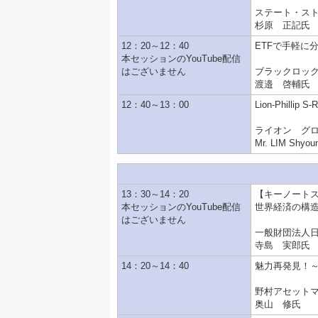
ステート・スト
杉原 正記氏
12：20～12：40
ETFで手軽に
本セッションのYouTube配信
はございません
ブラックロック
渡邉 啓輔氏
12：40～13：00
Lion-Phillip
ライオン グ
Mr. LIM Shyou
13：30～14：20
【キーノート
本セッションのYouTube配信
世界経済の構
はございません
一般財団法人
寺島 実郎氏
14：20～14：40
魅力再発見！～進
野村アセット
奥山 修氏