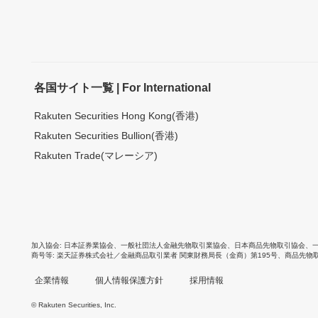
各国サイト一覧 | For International
Rakuten Securities Hong Kong(香港)
Rakuten Securities Bullion(香港)
Rakuten Trade(マレーシア)
加入協会
日本証券業協会
、
一般社団法人金融先物取引業協会
、
日本商品先物取引協会
、
商号等
楽天証券株式会社／金融商品取引業者 関東財務局長（金商）第195号、商品先物
企業情報
個人情報保護方針
採用情報
© Rakuten Securities, Inc.