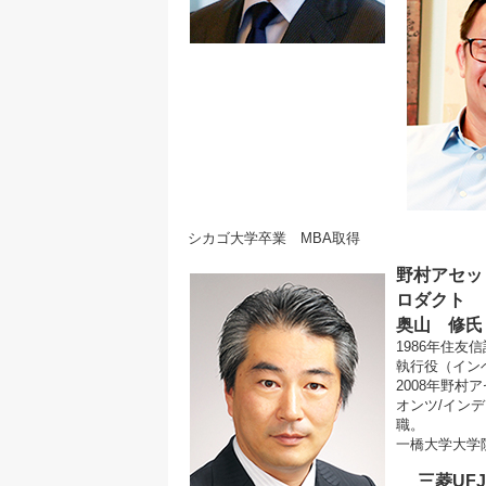
シカゴ大学卒業 MBA取得
野村アセッ
ロダクト
奥山 修氏
1986年住
執行役（イン
2008年野
オンツ/イン
職。
一橋大学大学
三菱UF