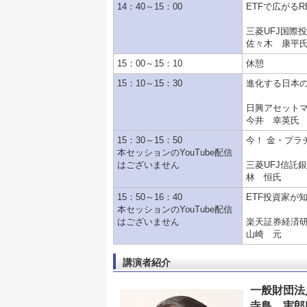
14：40～15：00
ETFで広がるR
三菱UFJ国際
佐々木 康平
15：00～15：10
休憩
15：10～15：30
進化する日本の
日興アセットマ
今井 幸英氏
15：30～15：50
今！ 金・プラ
本セッションのYouTube配信
はございません
三菱UFJ信託
林 恒氏
15：50～16：40
ETF投資家が
本セッションのYouTube配信
はございません
楽天証券経済
山崎 元
講演者紹介
一般財団法
寺島 実郎