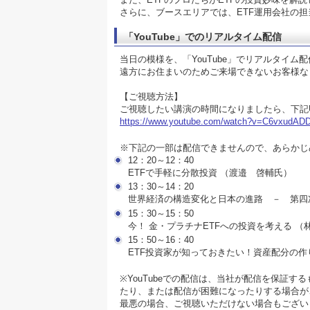
さらに、ブースエリアでは、ETF運用会社の
「YouTube」でのリアルタイム配信
当日の模様を、「YouTube」でリアルタイム
遠方にお住まいのためご来場できないお客様な
【ご視聴方法】
ご視聴したい講演の時間になりましたら、下記
https://www.youtube.com/watch?v=C6vxudAD
※下記の一部は配信できませんので、あらかじ
12：20～12：40
ETFで手軽に分散投資 （渡邉 啓輔氏）
13：30～14：20
世界経済の構造変化と日本の進路 － 第四
15：30～15：50
今！ 金・プラチナETFへの投資を考える （
15：50～16：40
ETF投資家が知っておきたい！資産配分の作
※YouTubeでの配信は、当社が配信を保証
たり、または配信が困難になったりする場合が
最悪の場合、ご視聴いただけない場合もござい