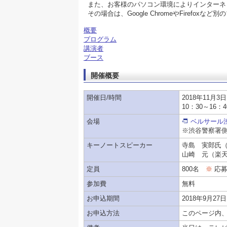
また、お客様のパソコン環境によりインターネ
その場合は、Google ChromeやFirefox
概要
プログラム
講演者
ブース
開催概要
開催日/時間
2018年11月
10：30～16：4
会場
ベルサール
※渋谷警察署
キーノートスピーカー
寺島 実郎氏
山崎 元（楽
定員
800名
※
応募
参加費
無料
お申込期間
2018年9月27
お申込方法
このページ内