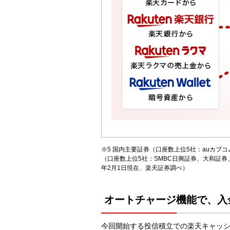
※5 国内主要証券（口座数上位5社：auカブ
（口座数上位5社：SMBC日興証券、大和証券
年2月1日現在、楽天証券調べ）
オートチャージ機能で、入
今回開始する投信積立での楽天キャッ