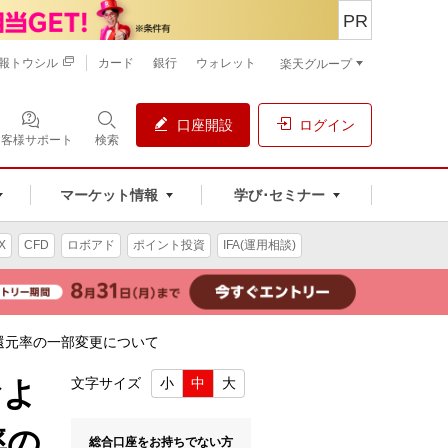
PR
報トウシル
カード
銀行
ウォレット
楽天グループ
口座開設
ログイン
お客様サポート
検索
マーケット情報
学び･セミナー
X
CFD
ロボアド
ポイント投資
IFA(運用相談)
還元率の一部変更について
およ
文字サイズ
小
中
大
率の
総合口座をお持ちでない方