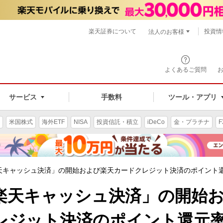
楽天証券について
投資情
法人のお客様
よくあるご質問
手数料
サービス
ツール・アプリ
米国株式
海外ETF
NISA
投資信託・積立
iDeCo
金・プラチナ
F
天キャッシュ決済」の開始および楽天カードクレジット決済のポイント
楽天キャッシュ決済」の開始
レジット決済のポイント還元