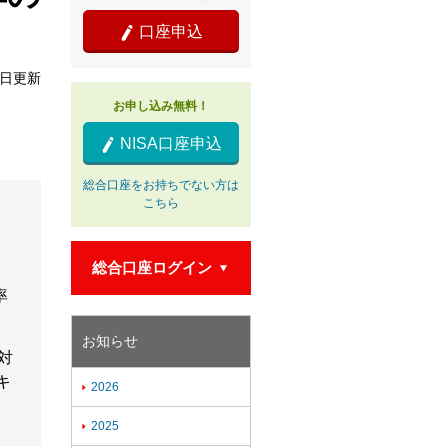
口座申込

9日更新
お申し込み無料！
NISA口座申込

総合口座をお持ちでない方は
こちら
総合口座ログイン

率
お知らせ
対
キ
2026

2025
