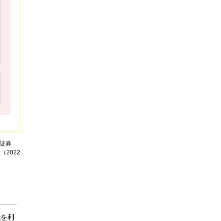
面証券
2022
能を利