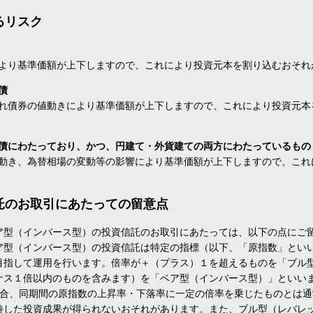
るリスク
より基準価額が上下しますので、これにより投資元本を割り込むおそれ
債
れ債券の値動きにより基準価額が上下しますので、これにより投資元本
債にわたっており、かつ、円建て・外貨建ての両方にわたっているもの
動き、為替相場の変動等の影響により基準価額が上下しますので、これ
託のお取引にあたっての留意点
ア型（インバース型）の投資信託のお取引にあたっては、以下の点にご
ア型（インバース型）の投資信託は特定の指標（以下、「原指数」とい
目指して運用を行います。倍率が＋（プラス）１を超えるものを「ブル
ナス１倍以内のものを含みます）を「ベア型（インバース型）」といい
場合、同期間の原指数の上昇率・下落率に一定の倍率を乗じたものとは
待した投資成果が得られないおそれがあります。また、ブル型（レバレ