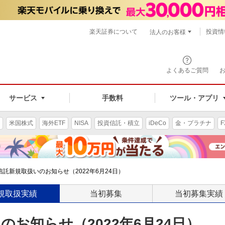
楽天証券について
投資情
法人のお客様
よくあるご質問
手数料
サービス
ツール・アプリ
米国株式
海外ETF
NISA
投資信託・積立
iDeCo
金・プラチナ
F
託新規取扱いのお知らせ（2022年6月24日）
規取扱実績
当初募集
当初募集実績
お知らせ（2022年6月24日）