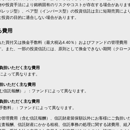
物や投資手法により銘柄固有のリスクやコストが存在する場合がありま
バレッジ型）、ベア型（インバース型）の投資信託は主に短期売買によ
な投資の目的に適合しない場合があります。
る費用
た買付又は換金手数料（最大税込4.40％）およびファンドの管理費用
す。また、一部の投資信託には、原則として換金できない期間（クロー
負担いただく主な費用
によって異なります。
担いただく主な費用
む信託報酬）」：ファンドによって異なります。
負担いただく主な費用
手数料」：ファンドによって異なります。
の管理費用（含む信託報酬）、信託財産留保額以外にお客様にご負担い
監査報酬、信託財産にかかる租税、信託事務の処理に関する諸費用、組