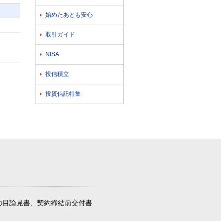
始めたあとも安心

取引ガイド

NISA

投信積立

投資信託特集

の目論見書、契約締結前交付書