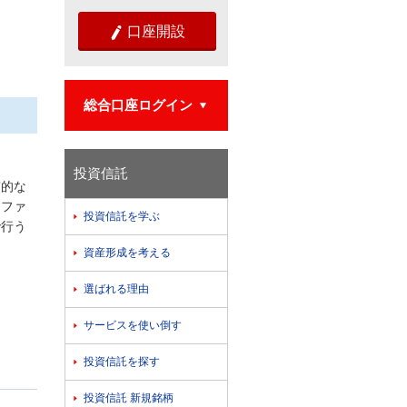
口座開設

総合口座ログイン

投資信託
質的な
はファ
投資信託を学ぶ

で行う
資産形成を考える

選ばれる理由

サービスを使い倒す

投資信託を探す

投資信託 新規銘柄
