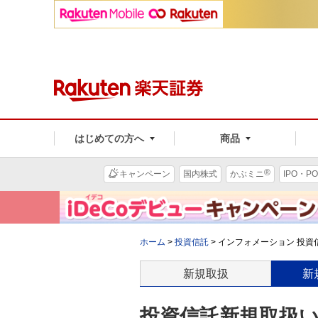
はじめての方へ
商品
®
キャンペーン
国内株式
かぶミニ
IPO・PO
ホーム
>
投資信託
>
インフォメーション 投資信
新規取扱
新
投資信託新規取扱いの