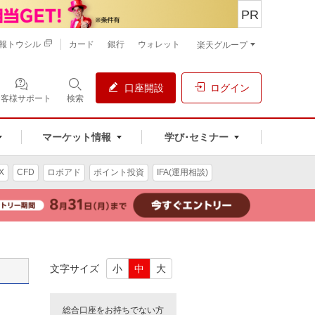
PR
報トウシル
カード
銀行
ウォレット
楽天グループ
口座開設
ログイン
お客様サポート
検索
マーケット情報
学び･セミナー
X
CFD
ロボアド
ポイント投資
IFA(運用相談)
文字サイズ
小
中
大
総合口座をお持ちでない方