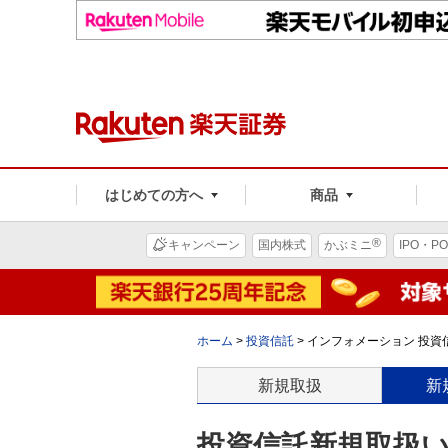
はじめての方へ
商品
®
キャンペーン
国内株式
かぶミニ
IPO・PO
ホーム
>
投資信託
>
インフォメーション 投資信
新規取扱
新
投資信託新規取扱いの