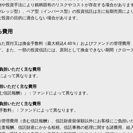
物や投資手法により銘柄固有のリスクやコストが存在する場合がありま
バレッジ型）、ベア型（インバース型）の投資信託は主に短期売買によ
な投資の目的に適合しない場合があります。
る費用
た買付又は換金手数料（最大税込4.40％）およびファンドの管理費用
す。また、一部の投資信託には、原則として換金できない期間（クロー
負担いただく主な費用
によって異なります。
担いただく主な費用
む信託報酬）」：ファンドによって異なります。
負担いただく主な費用
手数料」：ファンドによって異なります。
の管理費用（含む信託報酬）、信託財産留保額以外にお客様にご負担い
監査報酬、信託財産にかかる租税、信託事務の処理に関する諸費用、組