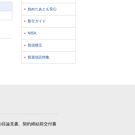
始めたあとも安心

取引ガイド

NISA

投信積立

投資信託特集

の目論見書、契約締結前交付書