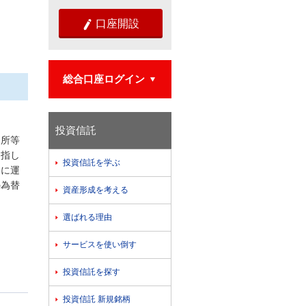
口座開設

総合口座ログイン

投資信託
引所等
目指し
投資信託を学ぶ

ンに運
の為替
資産形成を考える

選ばれる理由

サービスを使い倒す

投資信託を探す

投資信託 新規銘柄
