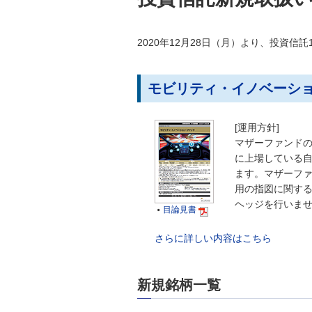
2020年12月28日（月）より、投資信
モビリティ・イノベーシ
[運用方針]
マザーファンド
に上場している
ます。マザーフ
用の指図に関す
ヘッジを行いま
目論見書

さらに詳しい内容はこちら
新規銘柄一覧