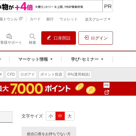
PR
報トウシル
カード
銀行
ウォレット
楽天グループ
口座開設
ログイン
お客様サポート
検索
マーケット情報
学び･セミナー
X
CFD
ロボアド
ポイント投資
IFA(運用相談)
文字サイズ
小
中
大
総合口座をお持ちでない方