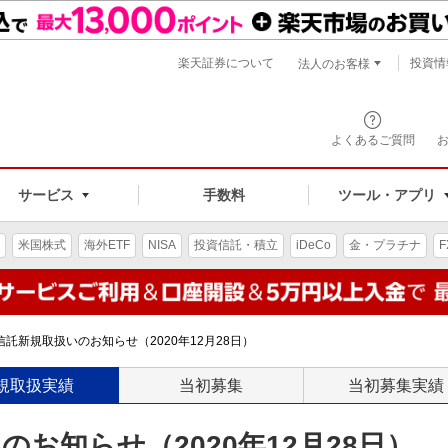
楽天証券について
投資情
法人のお客様
よくあるご質問
手数料
サービス
ツール・アプリ
米国株式
海外ETF
NISA
投資信託・積立
iDeCo
金・プラチナ
F
託新規取扱いのお知らせ（2020年12月28日）
規取扱実績
当初募集
当初募集実績
お知らせ（2020年12月28日）