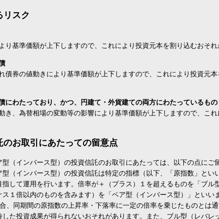
るリスク
より基準価額が上下しますので、これにより投資元本を割り込むおそれ
債
れ債券の値動きにより基準価額が上下しますので、これにより投資元本
債にわたっており、かつ、円建て・外貨建ての両方にわたっているもの
動き、為替相場の変動等の影響により基準価額が上下しますので、これ
託のお取引にあたっての留意点
ア型（インバース型）の投資信託のお取引にあたっては、以下の点にご
ア型（インバース型）の投資信託は特定の指標（以下、「原指数」とい
目指して運用を行います。倍率が＋（プラス）１を超えるものを「ブル
ナス１倍以内のものを含みます）を「ベア型（インバース型）」といい
場合、同期間の原指数の上昇率・下落率に一定の倍率を乗じたものとは
待した投資成果が得られないおそれがあります。また、ブル型（レバレ