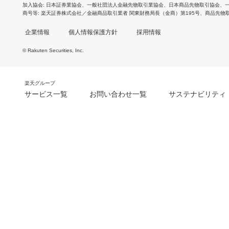
加入協会
日本証券業協会
、
一般社団法人金融先物取引業協会
、
日本商品先物取引協会
、
商号等
楽天証券株式会社／金融商品取引業者 関東財務局長（金商）第195号、商品先物
企業情報
個人情報保護方針
採用情報
© Rakuten Securities, Inc.
楽天グループ
サービス一覧
お問い合わせ一覧
サステナビリティ