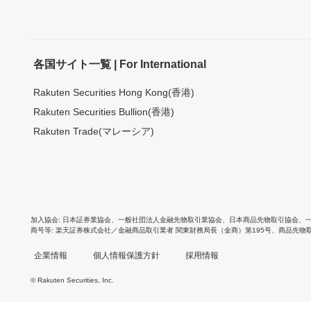
各国サイト一覧 | For International
Rakuten Securities Hong Kong(香港)
Rakuten Securities Bullion(香港)
Rakuten Trade(マレーシア)
加入協会
日本証券業協会
、
一般社団法人金融先物取引業協会
、
日本商品先物取引協会
、
商号等
楽天証券株式会社／金融商品取引業者 関東財務局長（金商）第195号、商品先物
企業情報
個人情報保護方針
採用情報
© Rakuten Securities, Inc.