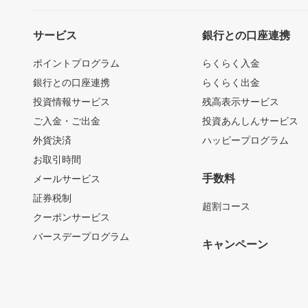
サービス
銀行との口座連携
ポイントプログラム
らくらく入金
銀行との口座連携
らくらく出金
投資情報サービス
残高表示サービス
ご入金・ご出金
投資あんしんサービス
外貨決済
ハッピープログラム
お取引時間
手数料
メールサービス
証券税制
超割コース
クーポンサービス
バースデープログラム
キャンペーン